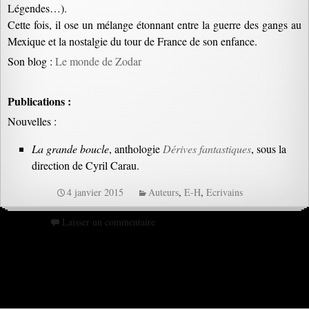
Légendes…).
Cette fois, il ose un mélange étonnant entre la guerre des gangs au
Mexique et la nostalgie du tour de France de son enfance.
Son blog :
Le monde de Zodar
Publications :
Nouvelles :
La grande boucle
, anthologie
Dérives fantastiques
, sous la
direction de Cyril Carau.
4 janvier 2015
Auteurs
,
E-H
,
Ecrivains
Laisser un commentaire