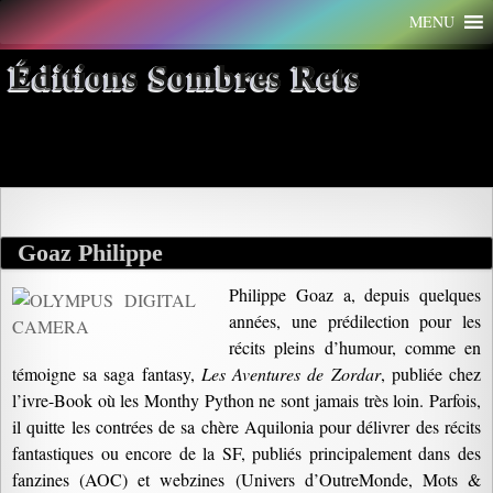
Aller
MENU
au
contenu
Éditions Sombres Rets
Archives par mot-clé : mot
Goaz Philippe
Philippe Goaz a, depuis quelques
années, une prédilection pour les
récits pleins d’humour, comme en
témoigne sa saga fantasy,
Les Aventures de Zordar
, publiée chez
l’ivre-Book où les Monthy Python ne sont jamais très loin. Parfois,
il quitte les contrées de sa chère Aquilonia pour délivrer des récits
fantastiques ou encore de la SF, publiés principalement dans des
fanzines (AOC) et webzines (Univers d’OutreMonde, Mots &