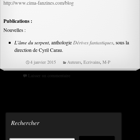
http://www.cima-fanzines.com/blog
Publications :
Nouvelles :
L’âme du serpent
, anthologie
Dérives fantastiques
, sous la
direction de Cyril Carau.
4 janvier 2015
Auteurs
,
Ecrivains
,
M-P
Laisser un commentaire
Rechercher