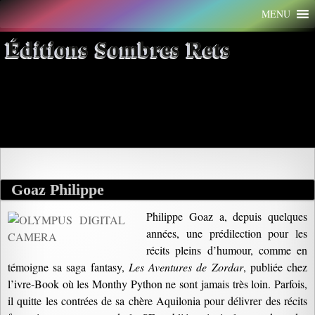
Aller
MENU
au
contenu
Éditions Sombres Rets
Archives par mot-clé : tour de
France
Goaz Philippe
Philippe Goaz a, depuis quelques
années, une prédilection pour les
récits pleins d’humour, comme en
témoigne sa saga fantasy,
Les Aventures de Zordar
, publiée chez
l’ivre-Book où les Monthy Python ne sont jamais très loin. Parfois,
il quitte les contrées de sa chère Aquilonia pour délivrer des récits