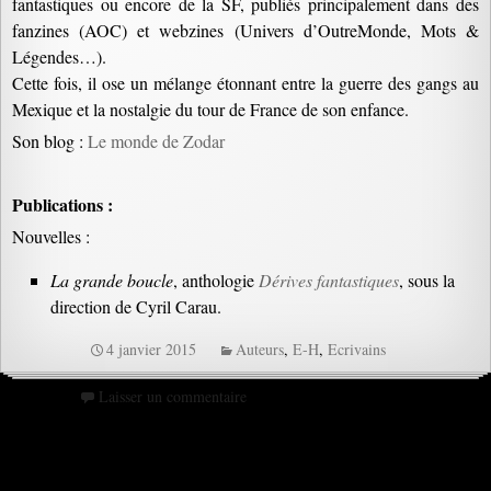
fantastiques ou encore de la SF, publiés principalement dans des
fanzines (AOC) et webzines (Univers d’OutreMonde, Mots &
Légendes…).
Cette fois, il ose un mélange étonnant entre la guerre des gangs au
Mexique et la nostalgie du tour de France de son enfance.
Son blog :
Le monde de Zodar
Publications :
Nouvelles :
La grande boucle
, anthologie
Dérives fantastiques
, sous la
direction de Cyril Carau.
4 janvier 2015
Auteurs
,
E-H
,
Ecrivains
Laisser un commentaire