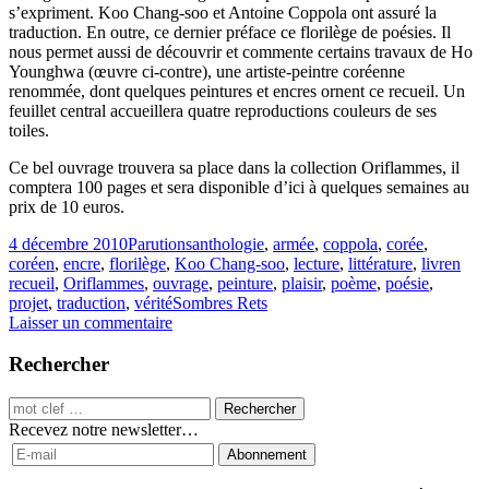
s’expriment. Koo Chang-soo et Antoine Coppola ont assuré la
traduction. En outre, ce dernier préface ce florilège de poésies. Il
nous permet aussi de découvrir et commente certains travaux de Ho
Younghwa (œuvre ci-contre), une artiste-peintre coréenne
renommée, dont quelques peintures et encres ornent ce recueil. Un
feuillet central accueillera quatre reproductions couleurs de ses
toiles.
Ce bel ouvrage trouvera sa place dans la collection Oriflammes, il
comptera 100 pages et sera disponible d’ici à quelques semaines au
prix de 10 euros.
4 décembre 2010
Parutions
anthologie
,
armée
,
coppola
,
corée
,
coréen
,
encre
,
florilège
,
Koo Chang-soo
,
lecture
,
littérature
,
livren
recueil
,
Oriflammes
,
ouvrage
,
peinture
,
plaisir
,
poème
,
poésie
,
projet
,
traduction
,
vérité
Sombres Rets
Laisser un commentaire
Rechercher
Recevez notre newsletter…
Abonnement