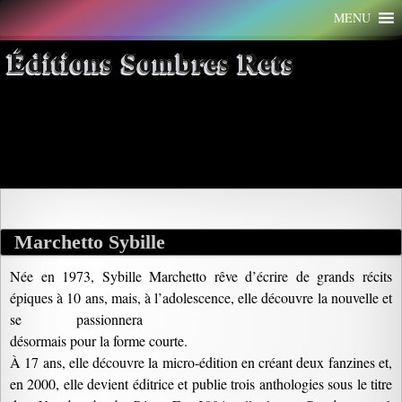
Aller
MENU
au
contenu
Éditions Sombres Rets
Archives par mot-clé :
chronique
Marchetto Sybille
Née en 1973, Sybille Marchetto rêve d’écrire de grands récits
épiques à 10 ans, mais, à l’adolescence, elle découvre la nouvelle et
se passionnera
désormais pour la forme courte.
À 17 ans, elle découvre la micro-édition en créant deux fanzines et,
en 2000, elle devient éditrice et publie trois anthologies sous le titre