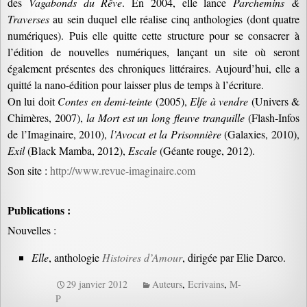
des
Vagabonds du Rêve
. En 2004, elle lance
Parchemins &
Traverses
au sein duquel elle réalise cinq anthologies (dont quatre
numériques). Puis elle quitte cette structure pour se consacrer à
l’édition de nouvelles numériques, lançant un site où seront
également présentes des chroniques littéraires. Aujourd’hui, elle a
quitté la nano-édition pour laisser plus de temps à l’écriture.
On lui doit
Contes en demi-teinte
(2005),
Elfe à vendre
(Univers &
Chimères, 2007),
la Mort est un long fleuve tranquille
(Flash-Infos
de l’Imaginaire, 2010),
l’Avocat et la Prisonnière
(Galaxies, 2010),
Exil
(Black Mamba, 2012),
Escale
(Géante rouge, 2012).
Son site :
http://www.revue-imaginaire.com
Publications :
Nouvelles :
Elle
, anthologie
Histoires d’Amour
, dirigée par Elie Darco.
29 janvier 2012
Auteurs
,
Ecrivains
,
M-
P