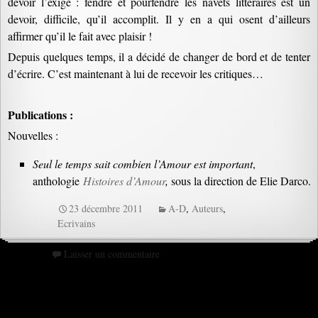
devoir l’exige : fendre et pourfendre les navets littéraires est un
devoir, difficile, qu’il accomplit. Il y en a qui osent d’ailleurs
affirmer qu’il le fait avec plaisir !
Depuis quelques temps, il a décidé de changer de bord et de tenter
d’écrire. C’est maintenant à lui de recevoir les critiques…
Publications :
Nouvelles :
Seul le temps sait combien l’Amour est important
,
anthologie
Histoires d’Amour
,
sous la direction de Elie Darco.
23 décembre 2011
A-D
,
Auteurs
,
Ecrivains
Laisser un commentaire