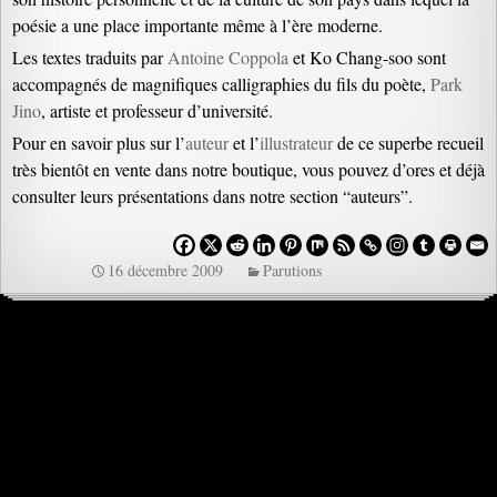
poésie a une place importante même à l’ère moderne.
Les textes traduits par
Antoine Coppola
et Ko Chang-soo sont
accompagnés de magnifiques calligraphies du fils du poète,
Park
Jino
, artiste et professeur d’université.
Pour en savoir plus sur l’
auteur
et l’
illustrateur
de ce superbe recueil
très bientôt en vente dans notre boutique, vous pouvez d’ores et déjà
consulter leurs présentations dans notre section “auteurs”.
16 décembre 2009
Parutions
Navigation
des
Laisser un commentaire
articles
Votre adresse e-mail ne sera pas publiée.
Les champs obligatoires