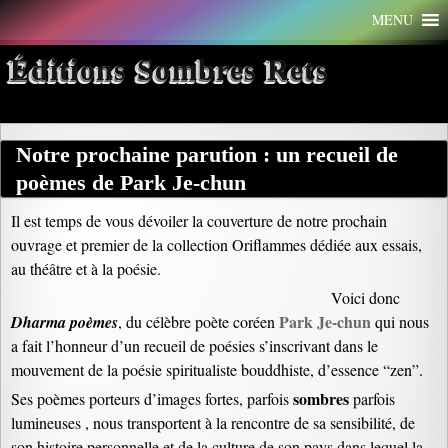
Aller
MENU
au
contenu
Éditions Sombres Rets
Notre prochaine parution : un recueil de
poèmes de Park Je-chun
Il est temps de vous dévoiler la couverture de notre prochain
ouvrage et premier de la collection Oriflammes dédiée aux essais,
au théâtre et à la poésie.
Voici donc
Park Je-chun
Dharma poèmes
, du célèbre poète coréen
qui nous
a fait l’honneur d’un recueil de poésies s’inscrivant dans le
mouvement de la poésie spiritualiste bouddhiste, d’essence “zen”.
sombres
Ses poèmes porteurs d’images fortes, parfois
parfois
lumineuses , nous transportent à la rencontre de sa sensibilité, de
son histoire personnelle et de la culture de son pays dans lequel la