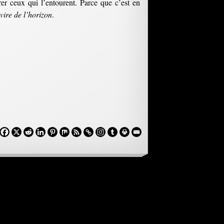
irer ceux qui l’entourent. Parce que c’est en
ire de l’horizon
.