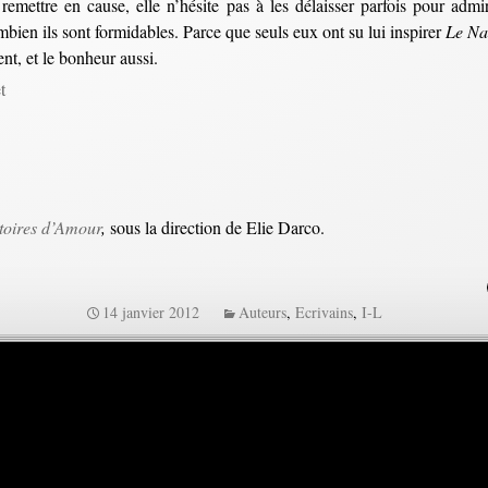
 remettre en cause, elle n’hésite pas à les délaisser parfois pour adm
bien ils sont formidables. Parce que seuls eux ont su lui inspirer
Le Nav
ent, et le bonheur aussi.
t
toires d’Amour
,
sous la direction de Elie Darco.
14 janvier 2012
Auteurs
,
Ecrivains
,
I-L