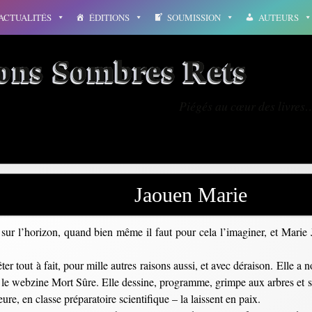
ACTUALITÉS
ÉDITIONS
SOUMISSION
AUTEURS
ions Sombres Rets
Piégés au cœur des livres
Jaouen Marie
d sur l’horizon, quand bien même il faut pour cela l’imaginer, et Marie
rêter tout à fait, pour mille autres raisons aussi, et avec déraison. Elle a
le webzine Mort Sûre. Elle dessine, programme, grimpe aux arbres et s
ure, en classe préparatoire scientifique – la laissent en paix.