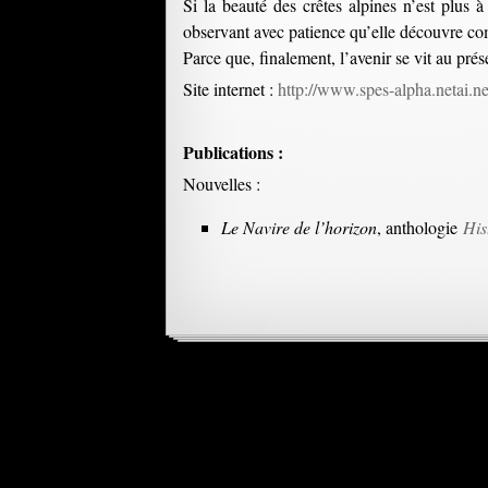
Si la beauté des crêtes alpines n’est plus à
observant avec patience qu’elle découvre com
Parce que, finalement, l’avenir se vit au prés
Site internet :
http://www.spes-alpha.netai.ne
Publications :
Nouvelles :
Le Navire de l’horizon
, anthologie
His
Navigation
des
Laisser un commentaire