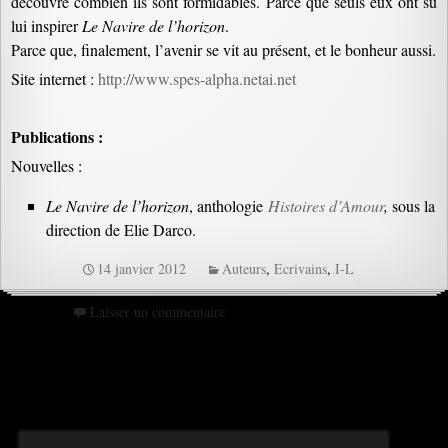
découvre combien ils sont formidables. Parce que seuls eux ont su
lui inspirer
Le Navire de l’horizon
.
Parce que, finalement, l’avenir se vit au présent, et le bonheur aussi.
Site internet :
http://www.spes-alpha.netai.net
Publications :
Nouvelles :
Le Navire de l’horizon
, anthologie
Histoires d’Amour
,
sous la
direction de Elie Darco.
14 janvier 2012
Auteurs
,
Ecrivains
,
I-L
Laisser un commentaire