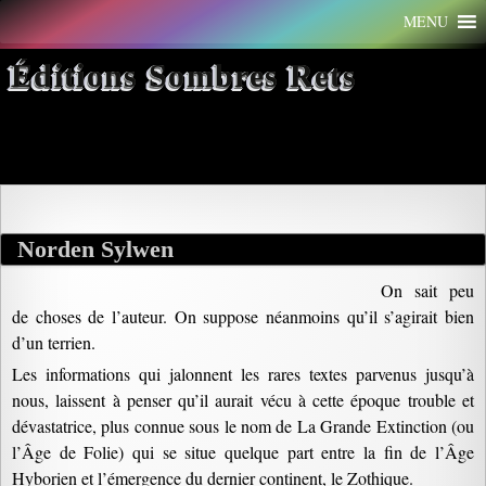
Aller
MENU
au
contenu
Éditions Sombres Rets
Archives par mot-clé : zothique
Norden Sylwen
On sait peu
de choses de l’auteur. On suppose néanmoins qu’il s’agirait bien
d’un terrien.
Les informations qui jalonnent les rares textes parvenus jusqu’à
nous, laissent à penser qu’il aurait vécu à cette époque trouble et
dévastatrice, plus connue sous le nom de La Grande Extinction (ou
l’Âge de Folie) qui se situe quelque part entre la fin de l’Âge
Hyborien et l’émergence du dernier continent, le Zothique.