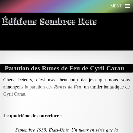
Aller
MENU
au
contenu
Éditions Sombres Rets
Archives par mot-clé : runes
Parution des Runes de Feu de Cyril Carau
Chers lecteurs, c’est avec beaucoup de joie que nous vous
annonçons
la parution des
Runes de Feu
, un thriller fantastique de
Cyril Carau
.
Le quatrième de couverture :
Septembre 1938. États-Unis. Un tueur en série que la