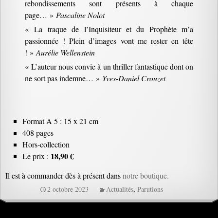
rebondissements sont présents à chaque
page… »
Pascaline Nolot
« La traque de l’Inquisiteur et du Prophète m’a
passionnée ! Plein d’images vont me rester en tête
! »
Aurélie Wellenstein
« L’auteur nous convie à un thriller fantastique dont on
ne sort pas indemne… »
Yves-Daniel Crouzet
Format A 5 : 15 x 21 cm
408 pages
Hors-collection
18,90 €
Le prix :
Il est à commander dès à présent dans
notre boutique.
2 octobre 2023
Actualités
,
Parutions