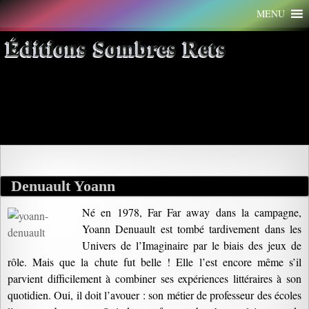
Aller
MENU
au
contenu
Éditions Sombres Rets
Archives par mot-clé :
professeur
Denuault Yoann
Né en 1978, Far Far away dans la campagne,
Yoann Denuault est tombé tardivement dans les
Univers de l’Imaginaire par le biais des jeux de
rôle. Mais que la chute fut belle ! Elle l’est encore même s’il
parvient difficilement à combiner ses expériences littéraires à son
quotidien. Oui, il doit l’avouer : son métier de professeur des écoles