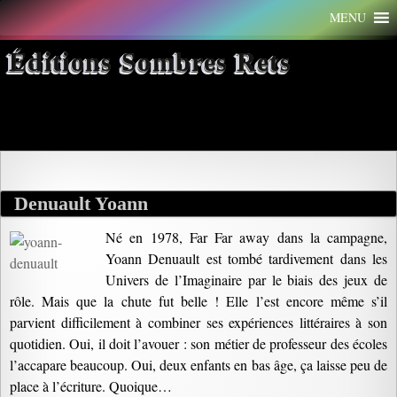
Aller
MENU
au
contenu
Éditions Sombres Rets
Archives par mot-clé : ciel
Denuault Yoann
Né en 1978, Far Far away dans la campagne,
Yoann Denuault est tombé tardivement dans les
Univers de l’Imaginaire par le biais des jeux de
rôle. Mais que la chute fut belle ! Elle l’est encore même s’il
parvient difficilement à combiner ses expériences littéraires à son
quotidien. Oui, il doit l’avouer : son métier de professeur des écoles
l’accapare beaucoup. Oui, deux enfants en bas âge, ça laisse peu de
place à l’écriture. Quoique…