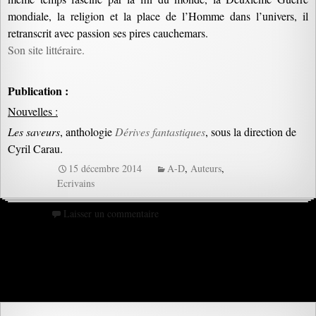
mondiale, la religion et la place de l’Homme dans l’univers, il
retranscrit avec passion ses pires cauchemars.
Son site littéraire.
Publication :
Nouvelles :
Les saveurs
, anthologie
Dérives fantastiques
, sous la direction de
Cyril Carau.
15 décembre 2014
A-D
,
Auteurs
,
Ecrivains
Laisser un commentaire