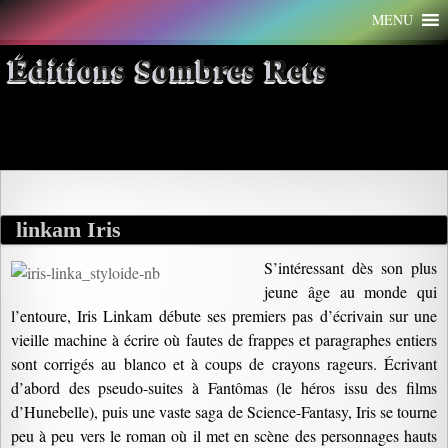
Aller
MENU
au
contenu
Éditions Sombres Rets
Archives par mot-clé : passion
linkam Iris
S’intéressant dès son plus
jeune âge au monde qui
l’entoure, Iris Linkam débute ses premiers pas d’écrivain sur une
vieille machine à écrire où fautes de frappes et paragraphes entiers
sont corrigés au blanco et à coups de crayons rageurs. Écrivant
d’abord des pseudo-suites à Fantômas (le héros issu des films
d’Hunebelle), puis une vaste saga de Science-Fantasy, Iris se tourne
peu à peu vers le roman où il met en scène des personnages hauts