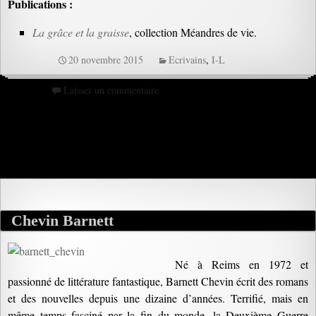
Publications :
La grâce et la graisse
, collection Méandres de vie.
20 novembre 2015
Ecrivains
,
I-L
Laisser un commentaire
Chevin Barnett
Né à Reims en 1972 et
passionné de littérature fantastique, Barnett Chevin écrit des romans
et des nouvelles depuis une dizaine d’années. Terrifié, mais en
même temps fasciné par la fin du monde, la Deuxième Guerre