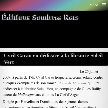
Aller
MENU
au
contenu
Éditions Sombres Rets
Archives par mot-clé : herveline
Cyril Carau en dédicace à la librairie Soleil
Vert
Le 25 juillet
2009, à partir de 17h,
Cyril Carau
troquera sa crême solaire contre
quelques exemplaires de son roman
l’Ange de Marseille
qu’il ira
dédicacer à la
librairie Soleil Vert
, en compagnie de Gilles Bailly,
auteur de
Malbosque
aux éditions La Clef d’Argent.
Dirigée par Herveline et Dominique, deux jeunes dames
dynamiques et passionnées de littérature, Soleil Vert se situe à