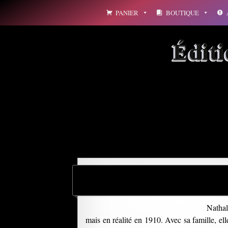
Aller
PANIER
BOUTIQUE
au
contenu
Édit
Archives par mot-clé : d
Nathal
mais en réalité en 1910. Avec sa famille, e