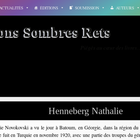
ACTUALITÉS
ÉDITIONS
SOUMISSION
AUTEURS
ions Sombres Rets
Piégés au cœur des livres
ieu
Henneberg Nathalie
ie Novokovski a vu le jour à Batoum, en Géorgie, dans la région du 
lle fuit en Turquie en novembre 1920, avec une partie des troupes du gé