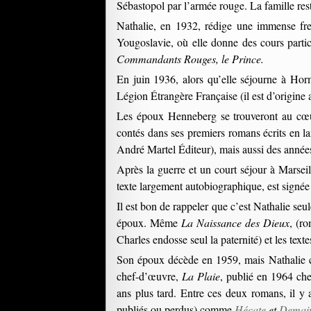
Sébastopol par l’armée rouge. La famille re
Nathalie, en 1932, rédige une immense fres
Yougoslavie, où elle donne des cours partic
Commandants Rouges, le Prince.
En juin 1936, alors qu’elle séjourne à Hor
Légion Étrangère Française (il est d’origine 
Les époux Henneberg se trouveront au cœu
contés dans ses premiers romans écrits en 
André Martel Éditeur), mais aussi des année
Après la guerre et un court séjour à Marsei
texte largement autobiographique, est sign
Il est bon de rappeler que c’est Nathalie se
époux. Même
La Naissance des Dieux
, (r
Charles endosse seul la paternité) et les text
Son époux décède en 1959, mais Nathalie co
chef-d’œuvre,
La Plaie
, publié en 1964 che
ans plus tard. Entre ces deux romans, il y 
publiés ou perdus) comme
Hécate
et
Demain