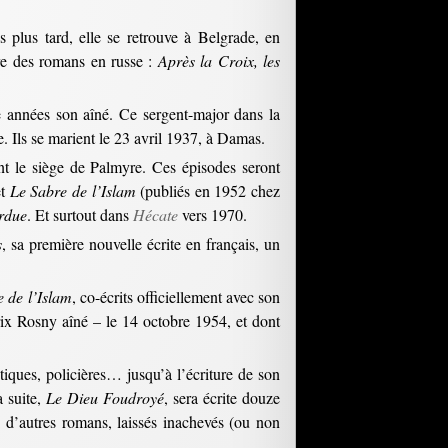
 plus tard, elle se retrouve à Belgrade, en
ire des romans en russe :
Après la Croix, les
e années son aîné. Ce sergent-major dans la
. Ils se marient le 23 avril 1937, à Damas.
 le siège de Palmyre. Ces épisodes seront
t
Le Sabre de l’Islam
(publiés en 1952 chez
erdue
. Et surtout dans
Hécate
vers 1970.
s
, sa première nouvelle écrite en français, un
e de l’Islam
, co-écrits officiellement avec son
rix Rosny aîné – le 14 octobre 1954, et dont
ques, policières… jusqu’à l’écriture de son
a suite,
Le Dieu Foudroyé
, sera écrite douze
i d’autres romans, laissés inachevés (ou non