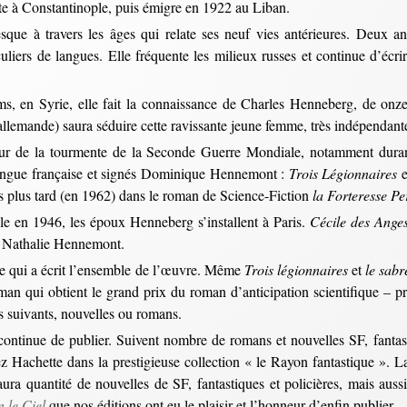
ste à Constantinople, puis émigre en 1922 au Liban.
que à travers les âges qui relate ses neuf vies antérieures. Deux ans
uliers de langues. Elle fréquente les milieux russes et continue d’écr
ms, en Syrie, elle fait la connaissance de Charles Henneberg, de onz
allemande) saura séduire cette ravissante jeune femme, très indépendante
r de la tourmente de la Seconde Guerre Mondiale, notamment durant
langue française et signés Dominique Hennemont :
Trois Légionnaires
e
s plus tard (en 1962) dans le roman de Science-Fiction
la Forteresse P
lle en 1946, les époux Henneberg s’installent à Paris.
Cécile des Ange
ée Nathalie Hennemont.
ule qui a écrit l’ensemble de l’œuvre. Même
Trois légionnaires
et
le sabr
oman qui obtient le grand prix du roman d’anticipation scientifique – p
es suivants, nouvelles ou romans.
ntinue de publier. Suivent nombre de romans et nouvelles SF, fantasti
z Hachette dans la prestigieuse collection « le Rayon fantastique ». L
aura quantité de nouvelles de SF, fantastiques et policières, mais auss
 le Ciel
que nos éditions ont eu le plaisir et l’honneur d’enfin publier.