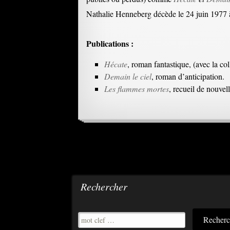
Nathalie Henneberg décède le 24 juin 1977 à
Publications :
Hécate
, roman fantastique, (avec la co
Demain le ciel
, roman d’anticipation.
Les flammes mortes
, recueil de nouvell
Rechercher