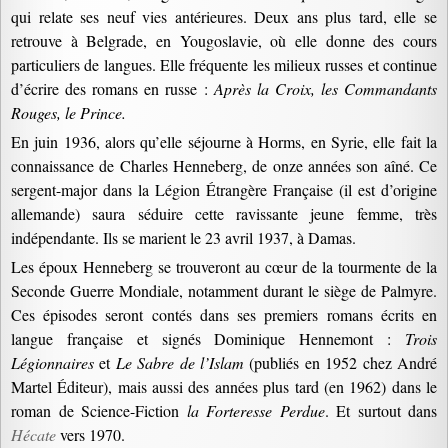
qui relate ses neuf vies antérieures. Deux ans plus tard, elle se
retrouve à Belgrade, en Yougoslavie, où elle donne des cours
particuliers de langues. Elle fréquente les milieux russes et continue
d’écrire des romans en russe :
Après la Croix, les Commandants
Rouges, le Prince.
En juin 1936, alors qu’elle séjourne à Horms, en Syrie, elle fait la
connaissance de Charles Henneberg, de onze années son aîné. Ce
sergent-major dans la Légion Étrangère Française (il est d’origine
allemande) saura séduire cette ravissante jeune femme, très
indépendante. Ils se marient le 23 avril 1937, à Damas.
Les époux Henneberg se trouveront au cœur de la tourmente de la
Seconde Guerre Mondiale, notamment durant le siège de Palmyre.
Ces épisodes seront contés dans ses premiers romans écrits en
langue française et signés Dominique Hennemont :
Trois
Légionnaires
et
Le Sabre de l’Islam
(publiés en 1952 chez André
Martel Éditeur), mais aussi des années plus tard (en 1962) dans le
roman de Science-Fiction
la Forteresse Perdue
. Et surtout dans
Hécate
vers 1970.