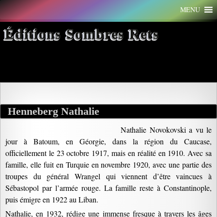
Aller
MENU
au
contenu
Éditions Sombres Rets
Archives par mot-clé : Croix
Henneberg Nathalie
Nathalie Novokovski a vu le
jour à Batoum, en Géorgie, dans la région du Caucase,
officiellement le 23 octobre 1917, mais en réalité en 1910. Avec sa
famille, elle fuit en Turquie en novembre 1920, avec une partie des
troupes du général Wrangel qui viennent d’être vaincues à
Sébastopol par l’armée rouge. La famille reste à Constantinople,
puis émigre en 1922 au Liban.
Nathalie, en 1932, rédige une immense fresque à travers les âges