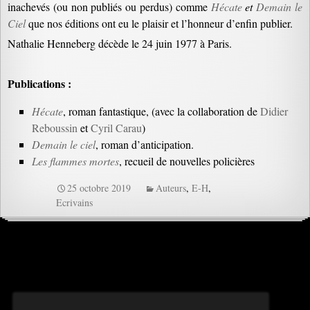
inachevés (ou non publiés ou perdus) comme
Hécate
et
Demain le
Ciel
que nos éditions ont eu le plaisir et l’honneur d’enfin publier.
Nathalie Henneberg décède le 24 juin 1977 à Paris.
Publications :
Hécate
, roman fantastique, (avec la collaboration de
Didier
Reboussin
et
Cyril Carau
)
Demain le ciel
, roman d’anticipation.
Les flammes mortes
, recueil de nouvelles policières
25 octobre 2019
Auteurs
,
E-H
,
Ecrivains