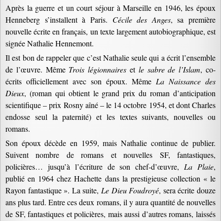
Après la guerre et un court séjour à Marseille en 1946, les époux
Henneberg s’installent à Paris.
Cécile des Anges
, sa première
nouvelle écrite en français, un texte largement autobiographique, est
signée Nathalie Hennemont.
Il est bon de rappeler que c’est Nathalie seule qui a écrit l’ensemble
de l’œuvre. Même
Trois légionnaires
et
le sabre de l’Islam
, co-
écrits officiellement avec son époux. Même
La Naissance des
Dieux
, (roman qui obtient le grand prix du roman d’anticipation
scientifique – prix Rosny aîné – le 14 octobre 1954, et dont Charles
endosse seul la paternité) et les textes suivants, nouvelles ou
romans.
Son époux décède en 1959, mais Nathalie continue de publier.
Suivent nombre de romans et nouvelles SF, fantastiques,
policières… jusqu’à l’écriture de son chef-d’œuvre,
La Plaie
,
publié en 1964 chez Hachette dans la prestigieuse collection « le
Rayon fantastique ». La suite,
Le Dieu Foudroyé
, sera écrite douze
ans plus tard. Entre ces deux romans, il y aura quantité de nouvelles
de SF, fantastiques et policières, mais aussi d’autres romans, laissés