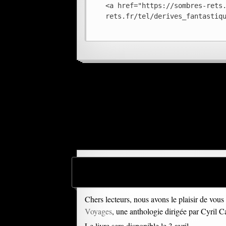
<a href="https://sombres-rets
rets.fr/tel/derives_fantastiq
Chers lecteurs, nous avons le plaisir de vo
Voyages
, une anthologie dirigée par Cyril C
Le livre sera disponible le 3 avril.