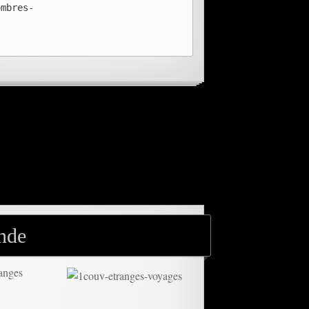
ombres-
nde
anges