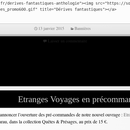
.fr/derives-fantastiques-anthologie"><img src="https://s
ues_promo600.gif" title="Dérives fantastiques"></a>
13 janvier 2015
Bannières
Laisser un commentaire
Etranges Voyages en précomma
us annoncer l’ouverture des pré-commandes de notre nouvel ouvrage :
Etr
arau, dans la collection Quêtes & Présages, au prix de 15 €.