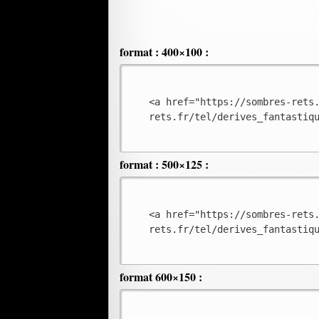
format : 400×100 :
<a href="https://sombres-rets
rets.fr/tel/derives_fantastiq
format : 500×125 :
<a href="https://sombres-rets
rets.fr/tel/derives_fantastiq
format 600×150 :