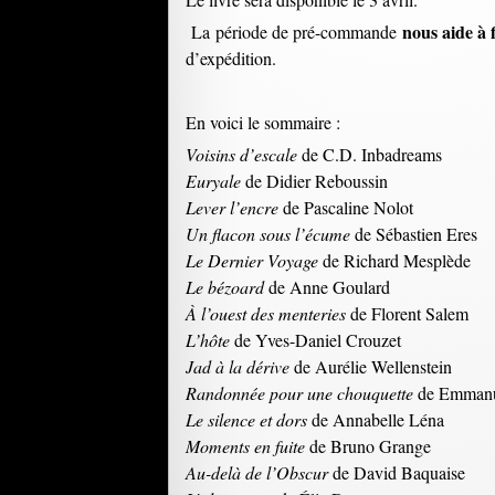
nous aide à f
La période de pré-commande
d’expédition.
En voici le sommaire :
Voisins d’escale
de C.D. Inbadreams
Euryale
de Didier Reboussin
Lever l’encre
de Pascaline Nolot
Un flacon sous l’écume
de Sébastien Eres
Le Dernier Voyage
de Richard Mesplède
Le bézoard
de Anne Goulard
À l’ouest des menteries
de Florent Salem
L’hôte
de Yves-Daniel Crouzet
Jad à la dérive
de Aurélie Wellenstein
Randonnée pour une chouquette
de Emmanu
Le silence et dors
de Annabelle Léna
Moments en fuite
de Bruno Grange
Au-delà de l’Obscur
de David Baquaise