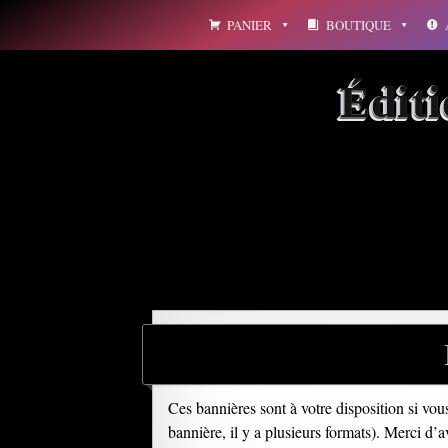
Aller
PANIER
BOUTIQUE
au
contenu
Édit
Archives par mot-clé : d
Ces bannières sont à votre disposition si vou
bannière, il y a plusieurs formats). Merci d’