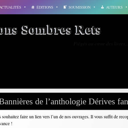
ACTUALITÉS
ÉDITIONS
SOUMISSION
AUTEURS
ions Sombres Rets
Piégés au cœur des livres
érive
Bannières de l’anthologie Dérives fan
s souhaitez faire un lien vers l’un de nos ouvrages. Il vous suffit de rec
avance !