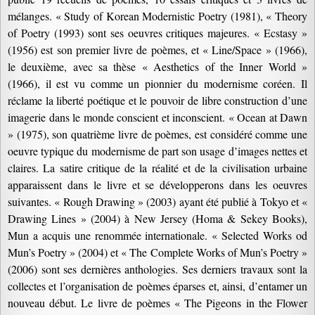
mélanges. « Study of Korean Modernistic Poetry (1981), « Theory
of Poetry (1993) sont ses oeuvres critiques majeures. « Ecstasy »
(1956) est son premier livre de poèmes, et « Line/Space » (1966),
le deuxième, avec sa thèse « Aesthetics of the Inner World »
(1966), il est vu comme un pionnier du modernisme coréen. Il
réclame la liberté poétique et le pouvoir de libre construction d’une
imagerie dans le monde conscient et inconscient. « Ocean at Dawn
» (1975), son quatrième livre de poèmes, est considéré comme une
oeuvre typique du modernisme de part son usage d’images nettes et
claires. La satire critique de la réalité et de la civilisation urbaine
apparaissent dans le livre et se développerons dans les oeuvres
suivantes. « Rough Drawing » (2003) ayant été publié à Tokyo et «
Drawing Lines » (2004) à New Jersey (Homa & Sekey Books),
Mun a acquis une renommée internationale. « Selected Works od
Mun’s Poetry » (2004) et « The Complete Works of Mun’s Poetry »
(2006) sont ses dernières anthologies. Ses derniers travaux sont la
collectes et l’organisation de poèmes éparses et, ainsi, d’entamer un
nouveau début. Le livre de poèmes « The Pigeons in the Flower