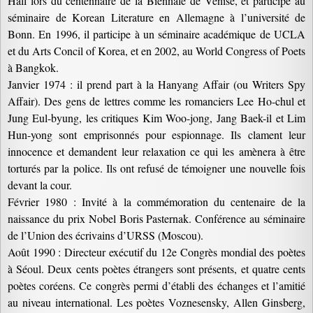
Hall lors du centennaire de la Biennale de Venise, et participe au
séminaire de Korean Literature en Allemagne à l’université de
Bonn. En 1996, il participe à un séminaire académique de UCLA
et du Arts Concil of Korea, et en 2002, au World Congress of Poets
à Bangkok.
Janvier 1974 : il prend part à la Hanyang Affair (ou Writers Spy
Affair). Des gens de lettres comme les romanciers Lee Ho-chul et
Jung Eul-byung, les critiques Kim Woo-jong, Jang Baek-il et Lim
Hun-yong sont emprisonnés pour espionnage. Ils clament leur
innocence et demandent leur relaxation ce qui les amènera à être
torturés par la police. Ils ont refusé de témoigner une nouvelle fois
devant la cour.
Février 1980 : Invité à la commémoration du centenaire de la
naissance du prix Nobel Boris Pasternak. Conférence au séminaire
de l’Union des écrivains d’URSS (Moscou).
Août 1990 : Directeur exécutif du 12e Congrès mondial des poètes
à Séoul. Deux cents poètes étrangers sont présents, et quatre cents
poètes coréens. Ce congrès permi d’établi des échanges et l’amitié
au niveau international. Les poètes Voznesensky, Allen Ginsberg,