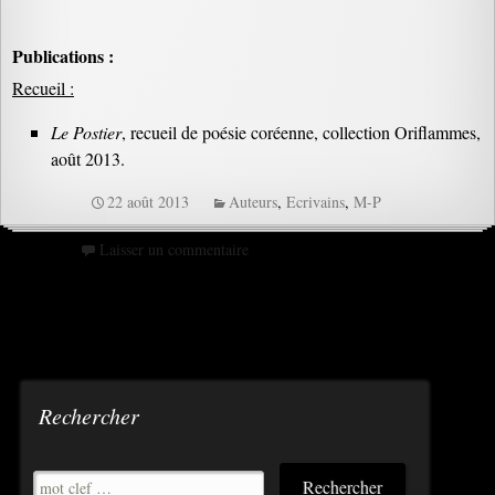
Publications :
Recueil :
Le Postier
, recueil de poésie coréenne, collection Oriflammes,
août 2013.
22 août 2013
Auteurs
,
Ecrivains
,
M-P
Laisser un commentaire
Rechercher