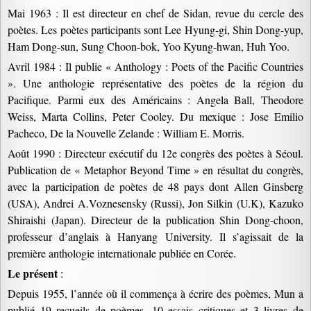
Mai 1963 : Il est directeur en chef de Sidan, revue du cercle des
poètes. Les poètes participants sont Lee Hyung-gi, Shin Dong-yup,
Ham Dong-sun, Sung Choon-bok, Yoo Kyung-hwan, Huh Yoo.
Avril 1984 : Il publie « Anthology : Poets of the Pacific Countries
». Une anthologie représentative des poètes de la région du
Pacifique. Parmi eux des Américains : Angela Ball, Theodore
Weiss, Marta Collins, Peter Cooley. Du mexique : Jose Emilio
Pacheco, De la Nouvelle Zelande : William E. Morris.
Août 1990 : Directeur exécutif du 12e congrès des poètes à Séoul.
Publication de « Metaphor Beyond Time » en résultat du congrès,
avec la participation de poètes de 48 pays dont Allen Ginsberg
(USA), Andrei A.Voznesensky (Russi), Jon Silkin (U.K), Kazuko
Shiraishi (Japan). Directeur de la publication Shin Dong-choon,
professeur d’anglais à Hanyang University. Il s’agissait de la
première anthologie internationale publiée en Corée.
Le présent
:
Depuis 1955, l’année où il commença à écrire des poèmes, Mun a
publié 19 recueils de poèmes, 10 essais critiques et 3 livres de