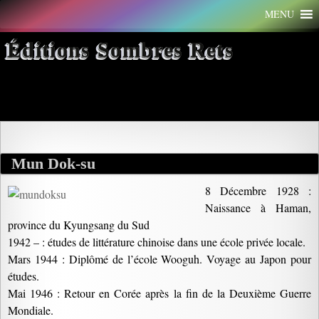
Aller
MENU
au
contenu
Éditions Sombres Rets
Archives par mot-clé : congrés
Mun Dok-su
8 Décembre 1928 :
Naissance à Haman,
province du Kyungsang du Sud
1942 – : études de littérature chinoise dans une école privée locale.
Mars 1944 : Diplômé de l’école Wooguh. Voyage au Japon pour
études.
Mai 1946 : Retour en Corée après la fin de la Deuxième Guerre
Mondiale.