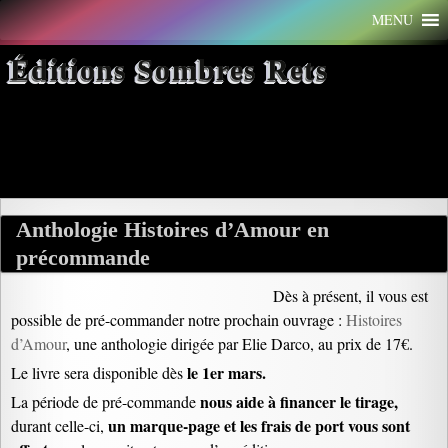
Aller
MENU
au
contenu
Éditions Sombres Rets
Archives par mot-clé : charme
Anthologie Histoires d’Amour en
précommande
Dès à présent, il vous est
possible de pré-commander notre prochain ouvrage :
Histoires
d’Amour
, une anthologie dirigée par Elie Darco, au prix de 17€.
le 1er mars.
Le livre sera disponible dès
nous aide à financer le tirage,
La période de pré-commande
un marque-page et les frais de port vous sont
durant celle-ci,