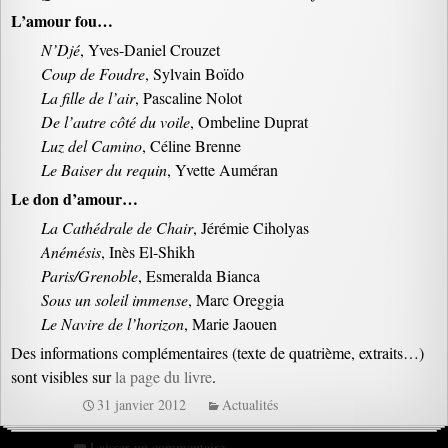
L’amour fou…
N’Djé
, Yves-Daniel Crouzet
Coup de Foudre
, Sylvain Boïdo
La fille de l’air
, Pascaline Nolot
De l’autre côté du voile
, Ombeline Duprat
Luz del Camino
, Céline Brenne
Le Baiser du requin
, Yvette Auméran
Le don d’amour…
La Cathédrale de Chair
, Jérémie Ciholyas
Anémésis
, Inès El-Shikh
Paris/Grenoble
, Esmeralda Bianca
Sous un soleil immense
, Marc Oreggia
Le Navire de l’horizon
, Marie Jaouen
Des informations complémentaires (texte de quatrième, extraits…)
sont visibles sur
la page du livre
.
31 janvier 2012
Actualités
Laisser un commentaire