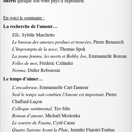
offerts
quelque soit votre pays d’expédition.
En voici le sommaire :
La recherche de l’amour…
Elle
, Sybille Marchetto
Le bureau des amours perdues et trouvées
, Pierre Benazech
L’Impromptu de la noce
, Thomas Spok
La jeune femme, les morts et Bobby Joe
, Emmanuelle Boreau
Folles de moi
, Frédéric Czilinder
Norma
, Didier Reboussin
Le temps d’aimer…
L’encadreuse
, Emmanuelle Cart-Tanneur
Seul le temps sait combien l’Amour est important
, Pierre
Chaffard-Luçon
Colloque sentimental
, Teo Silis
Roman d’amour
, Michaël Moslonka
Le sourire de Fausta
, Cyril Carau
Quatre Saisons Avant la Pluie
, Jennifer Flajolet-Toubas