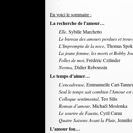
En voici le sommaire :
La recherche de l’amour…
Elle
, Sybille Marchetto
Le bureau des amours perdues et trouv
L’Impromptu de la noce
, Thomas Spok
La jeune femme, les morts et Bobby Jo
Folles de moi
, Frédéric Czilinder
Norma
, Didier Reboussin
Le temps d’aimer…
L’encadreuse
, Emmanuelle Cart-Tanne
Seul le temps sait combien l’Amour est
Colloque sentimental
, Teo Silis
Roman d’amour
, Michaël Moslonka
Le sourire de Fausta
, Cyril Carau
Quatre Saisons Avant la Pluie
, Jennife
L’amour fou…