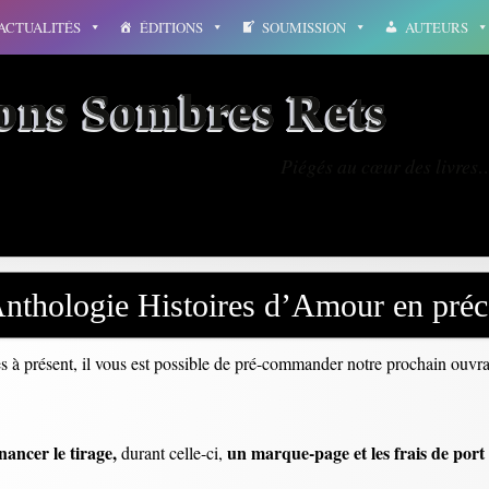
ACTUALITÉS
ÉDITIONS
SOUMISSION
AUTEURS
ions Sombres Rets
Piégés au cœur des livres
nthologie Histoires d’Amour en pr
s à présent, il vous est possible de pré-commander notre prochain ouvr
nancer le tirage,
un marque-page et les frais de port 
durant celle-ci,