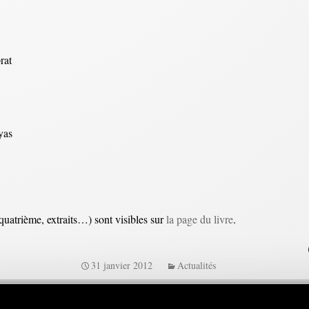
rat
yas
uatrième, extraits…) sont visibles sur
la page du livre
.
31 janvier 2012
Actualités