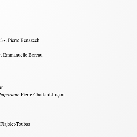
ées
, Pierre Benazech
e
, Emmanuelle Boreau
ur
 important
, Pierre Chaffard-Luçon
r Flajolet-Toubas