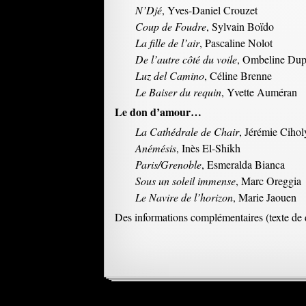
N’Djé
, Yves-Daniel Crouzet
Coup de Foudre
, Sylvain Boïdo
La fille de l’air
, Pascaline Nolot
De l’autre côté du voile
, Ombeline Dup
Luz del Camino
, Céline Brenne
Le Baiser du requin
, Yvette Auméran
Le don d’amour…
La Cathédrale de Chair
, Jérémie Cihol
Anémésis
, Inès El-Shikh
Paris/Grenoble
, Esmeralda Bianca
Sous un soleil immense
, Marc Oreggia
Le Navire de l’horizon
, Marie Jaouen
Des informations complémentaires (texte de q