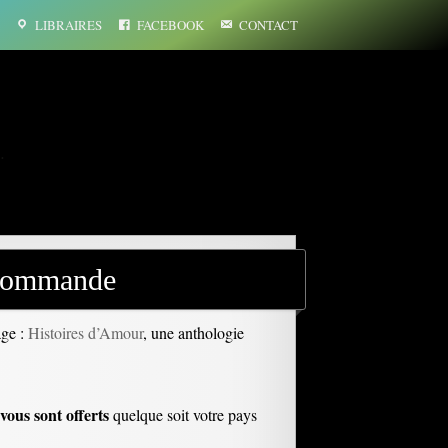
LIBRAIRES
FACEBOOK
CONTACT
…
écommande
age :
Histoires d’Amour
, une anthologie
vous sont offerts
quelque soit votre pays