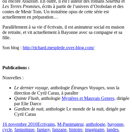
ou encore
Assassin
. En outre, il est l’auteur des romans
Sourtha
et
Les Terres Promises
, écrits à partir de l’univers d’Orobolan et des
contes de Mestr Tom. Un troisième opus de cette série est
actuellement en préparation…
Parallèlement à sa vie d’écrivain, il est animateur social en maison
de retraite, et vit actuellement à Bayonne avec sa compagne et sa
fille.
Son blog :
http://richard.mesplede.over-blog.com/
Publications :
Nouvelles :
Le dernier voyage
, anthologie
Étranges Voyages
, sous la
direction de Cyril Carau, à paraître
Quinte Flush
, anthologie
Mystères et Mauvais Genres,
dirigée
par Elie Darco
Gardien de nuit
, anthologie Le monde de la nuit, dirigée par
Cyril Carau
16 novembre 2010
Ecrivains
,
M-P
animateur
,
anthologie
,
bayonne
,
cycle
,
fantastique
,
fantasy
,
fanzane
,
histoire
,
imaginaire
,
landes
,