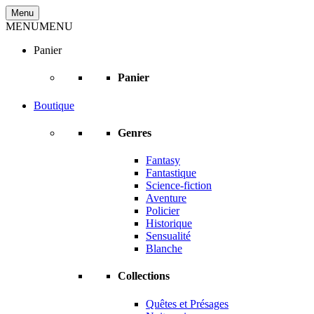
Aller
Menu
au
MENU
MENU
contenu
Panier
Panier
Boutique
Genres
Fantasy
Fantastique
Science-fiction
Aventure
Policier
Historique
Sensualité
Blanche
Collections
Quêtes et Présages