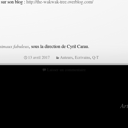
e sur son blog :
http://the-wakwak-tree.overblog.com/
nimaux fabuleux
, sous la direction de Cyril Carau.
13 avril 2017
Auteurs
,
Ecrivains
,
Q-T
Laisser un commentaire
Art
s