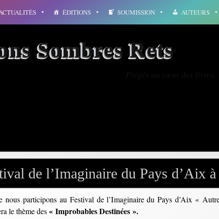
ACTUALITÉS
ÉDITIONS
SOUMISSION
AUTEURS
ions Sombres Rets
Piégés au cœur des livres
nthologie
tival de l’Imaginaire du Pays d’Aix
e nous participons au Festival de l’Imaginaire du Pays d’Aix « Au
« Improbables Destinées ».
rera le thème des