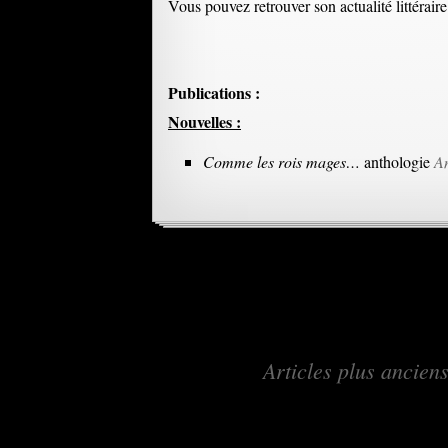
Vous pouvez retrouver son actualité littérair
Publications :
Nouvelles :
Comme les rois mages…
anthologie
A
Navigation
←
Articles plus ancien
des
articles