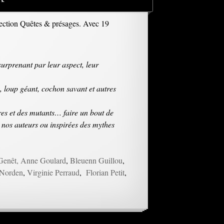
llection Quêtes & présages. Avec 19
urprenant par leur aspect, leur
, loup géant, cochon savant et autres
res et des mutants… faire un bout de
 nos auteurs ou inspirées des mythes
Genêt,
Anne Goulard
,
Bleuenn Guillou
,
Norden
,
Virginie Perraud
,
Florian Petit
,