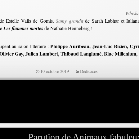
Whiske
e Estelle Valls de Gomis.
Samy grandit
de Sarah Labhar et Iulia
té
Les flammes mortes
de Nathalie Henneberg !
Philippe Auribeau, Jean-Luc Bizien, Cyri
ipent au salon littéraire :
 Olivier Gay, Julien Lambert, Thibaud Langlumé, Blue Milleniu
10 octobre 2019
Dédicaces
Parution de Animaux fabuleu