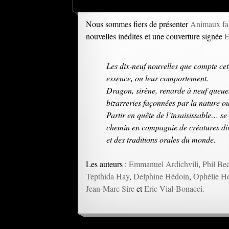
Nous sommes fiers de présenter
Animaux fa
nouvelles inédites et une couverture signée
E
Les dix-neuf nouvelles que compte cet
essence, ou leur comportement.
Dragon, sirène, renarde à neuf queues
bizarreries façonnées par la nature
Partir en quête de l’insaisissable… s
chemin en compagnie de créatures div
et des traditions orales du monde.
Les auteurs :
Emmanuel Ardichvili
,
Phil Be
Tepthida Hay
,
Delphine Hédoin
,
Ophélie He
Jean-Marc Sire
et
Eric Vial-Bonacci.