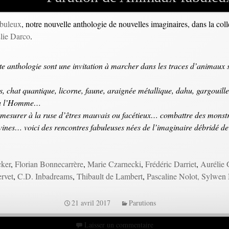
buleux
, notre nouvelle anthologie de nouvelles imaginaires, dans la co
lie Darco
.
te anthologie sont une invitation à marcher dans les traces d’animaux s
, chat quantique, licorne, faune, araignée métallique, dahu, gargouille
 ou l’Homme…
e mesurer à la ruse d’êtres mauvais ou facétieux… combattre des monst
ines… voici des rencontres fabuleuses nées de l’imaginaire débridé de
cker
,
Florian Bonnecarrère
,
Marie Czarnecki
,
Frédéric Darriet
,
Aurélie 
rvet
,
C.D. Inbadreams
,
Thibault de Lambert
,
Pascaline Nolot,
Sylwen 
21 avril 2017
Parutions
Laisser un commentaire