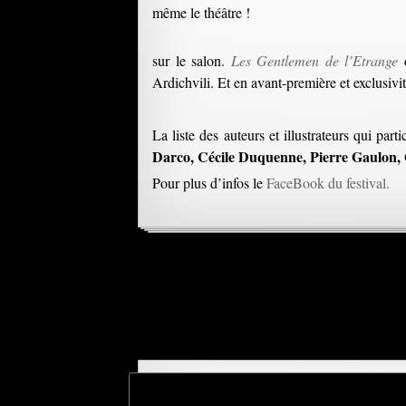
même le théâtre !
sur le salon.
Les Gentlemen de l’Etrange
d
Ardichvili. Et en avant-première et exclusivi
La liste des auteurs et illustrateurs qui partic
Darco, Cécile Duquenne, Pierre Gaulon,
Pour plus d’infos le
FaceBook du festival.