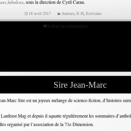
aux fabuleux
, sous la direction de Cyril Carau.
18 avril 2017
Auteurs
,
E-H
,
Ecrivains
Laisser un commentaire
Sire Jean-Marc
ean-Marc Sire est un joyeux mélange de science-fiction, d’histoires surré
s Lanfeust Mag et depuis il squatte régulièrement les sommaires d’antho
lles organisé par l’association de la 71e Dimension.