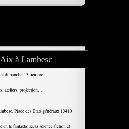
d’Aix à Lambesc
 et dimanche 13 octobre
s, ateliers, projection…
 Lambesc. Place des États généraux 13410
er, le fantastique, la science-fiction et