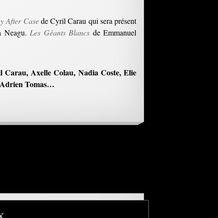
y After Case
de Cyril Carau qui sera présent
na Neagu.
Les Géants Blancs
de Emmanuel
l Carau, Axelle Colau, Nadia Coste, Elie
m, Adrien Tomas…
x