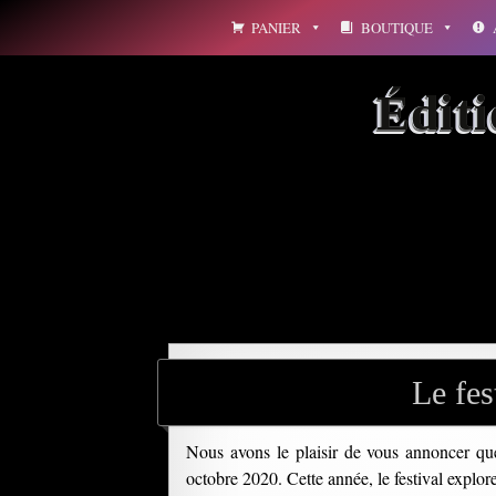
Aller
PANIER
BOUTIQUE
au
contenu
Édit
Archives par mot-clé : a
Le fes
Nous avons le plaisir de vous annoncer qu
octobre 2020. Cette année, le festival explo