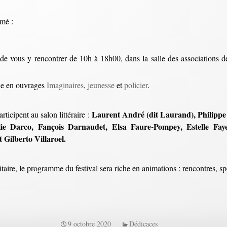
umé :
r de vous y rencontrer de 10h à 18h00, dans la salle des associations
che en ouvrages
Imaginaires
,
jeunesse
et
policier
.
Laurent André (dit Laurand), Philippe
articipent au salon littéraire :
Elie Darco, Fançois Darnaudet, Elsa Faure-Pompey, Estelle Fay
 Gilberto Villaroel.
ire, le programme du festival sera riche en animations : rencontres, spec
9 octobre 2020
Dédicaces