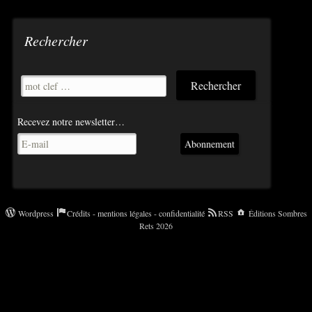
articles
Rechercher
Recevez notre newsletter…
Abonnement
Wordpress
Crédits - mentions légales - confidentialité
RSS
Éditions Sombres
Rets 2026