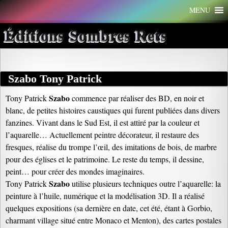
Aller
MENU
au
contenu
Éditions Sombres Rets
Szabo Tony Patrick
Szabo
Tony Patrick
commence par réaliser des BD, en noir et
blanc, de petites histoires caustiques qui furent publiées dans divers
fanzines. Vivant dans le Sud Est, il est attiré par la couleur et
l’aquarelle… Actuellement peintre décorateur, il restaure des
fresques, réalise du trompe l’œil, des imitations de bois, de marbre
pour des églises et le patrimoine. Le reste du temps, il dessine,
peint… pour créer des mondes imaginaires.
Szabo
Tony Patrick
utilise plusieurs techniques outre l’aquarelle: la
peinture à l’huile, numérique et la modélisation 3D. Il a réalisé
quelques expositions (sa dernière en date, cet été, étant à Gorbio,
charmant village situé entre Monaco et Menton), des cartes postales