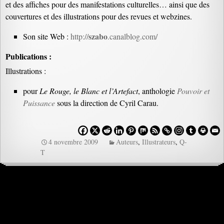
et des affiches pour des manifestations culturelles… ainsi que des
couvertures et des illustrations pour des revues et webzines.
szabo
Son site Web :
http://
.canalblog.com/
Publications :
Illustrations :
pour
Le Rouge, le Blanc et l’Artefact
, anthologie
Pouvoir et
Puissance
sous la direction de Cyril Carau.
4 novembre 2009
Auteurs
,
Illustrateurs
,
Q-
T
Navigation
des