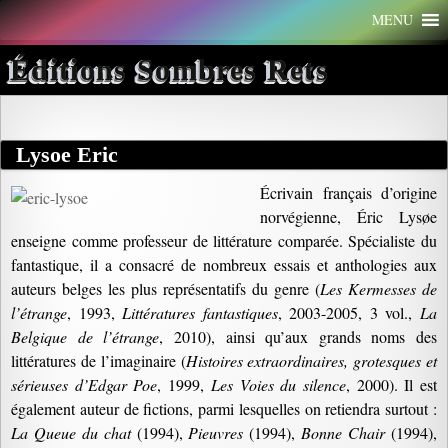
Aller
MENU
au
contenu
Éditions Sombres Rets
Lysoe Eric
Écrivain français d’origine
norvégienne, Éric Lysøe
enseigne comme professeur de littérature comparée. Spécialiste du
fantastique, il a consacré de nombreux essais et anthologies aux
auteurs belges les plus représentatifs du genre (
Les Kermesses de
l’étrange
, 1993,
Littératures fantastiques
, 2003-2005, 3 vol.,
La
Belgique de l’étrange
, 2010), ainsi qu’aux grands noms des
littératures de l’imaginaire (
Histoires extraordinaires, grotesques et
sérieuses d’Edgar Poe
, 1999,
Les Voies du silence
, 2000). Il est
également auteur de fictions, parmi lesquelles on retiendra surtout :
La Queue du chat
(1994),
Pieuvres
(1994),
Bonne Chair
(1994),