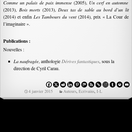
Comme un palais de paix immense
(2005),
Un cerf en automne
(2013),
Bois morts
(2013),
Deux tas de sable au bord d’un lit
(2014) et enfin
Les Tambours du vent
(2014), prix « La Cour de
l’imaginaire ».
Publications :
Nouvelles :
La naufragée
, anthologie
Dérives fantastiques
, sous la
direction de Cyril Carau.
4 janvier 2015
Auteurs
,
Ecrivains
,
I-L
Navigation