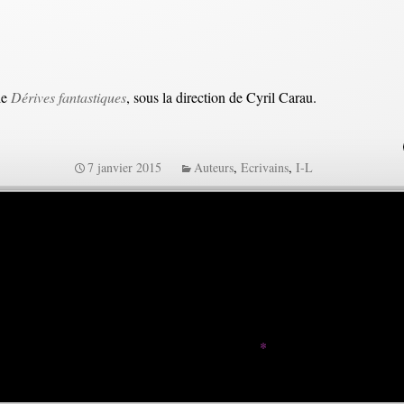
ie
Dérives fantastiques
, sous la direction de Cyril Carau.
7 janvier 2015
Auteurs
,
Ecrivains
,
I-L
e.
Les champs obligatoires sont indiqués avec
*