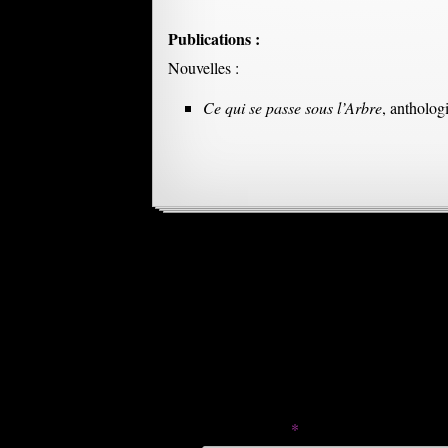
Publications :
Nouvelles :
Ce qui se passe sous l’Arbre
, antholog
Navigation
des
Laisser un commentaire
articles
Votre adresse e-mail ne sera pas publié
Commentaire
*