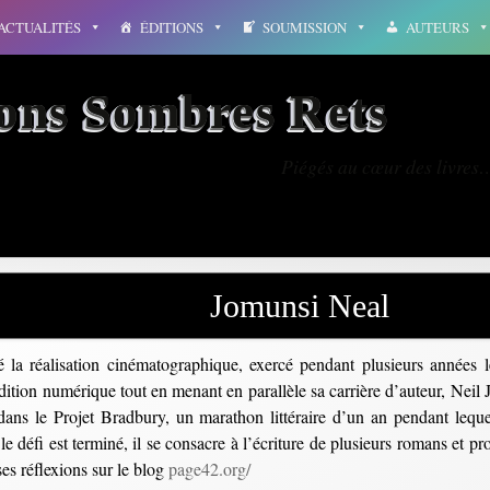
ACTUALITÉS
ÉDITIONS
SOUMISSION
AUTEURS
ions Sombres Rets
Piégés au cœur des livres
Jomunsi Neal
é la réalisation cinématographique, exercé pendant plusieurs années l
ition numérique tout en menant en parallèle sa carrière d’auteur, Neil
ans le Projet Bradbury, un marathon littéraire d’un an pendant lequel
 défi est terminé, il se consacre à l’écriture de plusieurs romans et pro
ses réflexions sur le blog
page42.org/