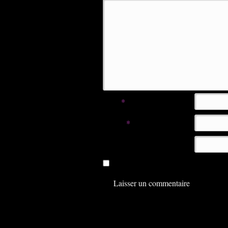
Nom
*
E-mail
*
Site web
Enregistrer mon nom, mon e-mail e