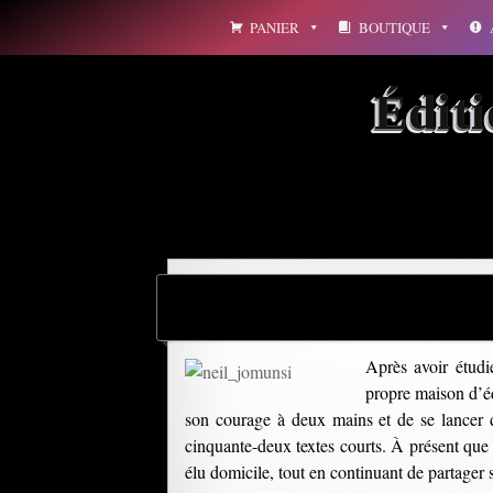
Aller
PANIER
BOUTIQUE
au
contenu
Édit
Après avoir étudi
propre maison d’éd
son courage à deux mains et de se lancer d
cinquante-deux textes courts. À présent que le
élu domicile, tout en continuant de partager 