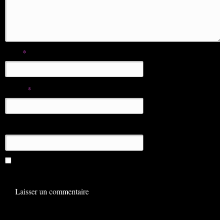
Nom
*
E-mail
*
Site web
Enregistrer mon nom, mon e-mail et mon site dans le
navigateur pour mon prochain commentaire.