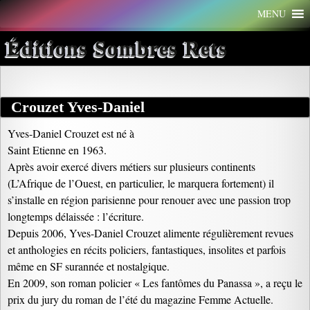
Aller
MENU
au
contenu
Éditions Sombres Rets
Crouzet Yves-Daniel
Yves-Daniel Crouzet est né à
Saint Etienne en 1963.
Après avoir exercé divers métiers sur plusieurs continents
(L’Afrique de l’Ouest, en particulier, le marquera fortement) il
s’installe en région parisienne pour renouer avec une passion trop
longtemps délaissée : l’écriture.
Depuis 2006, Yves-Daniel Crouzet alimente régulièrement revues
et anthologies en récits policiers, fantastiques, insolites et parfois
même en SF surannée et nostalgique.
En 2009, son roman policier « Les fantômes du Panassa », a reçu le
prix du jury du roman de l’été du magazine Femme Actuelle.