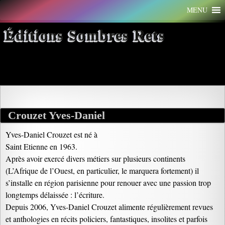
Aller
MENU
au
contenu
Éditions Sombres Rets
Archives par mot-clé : afrique
Crouzet Yves-Daniel
Yves-Daniel Crouzet est né à
Saint Etienne en 1963.
Après avoir exercé divers métiers sur plusieurs continents
(L’Afrique de l’Ouest, en particulier, le marquera fortement) il
s’installe en région parisienne pour renouer avec une passion trop
longtemps délaissée : l’écriture.
Depuis 2006, Yves-Daniel Crouzet alimente régulièrement revues
et anthologies en récits policiers, fantastiques, insolites et parfois