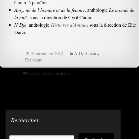
Carau, à paraître
Amy, né de l’homme et de la femme
, anthologie
Le monde de
la nuit
sous la direction de Cyril Carau.
N’Djé
, anthologie
Histoires d’Amour
,
sous la direction de Elie
Darco.
19 novembre 2012
A-D
,
Auteurs
,
Ecrivains
Laisser un commentaire
Rechercher