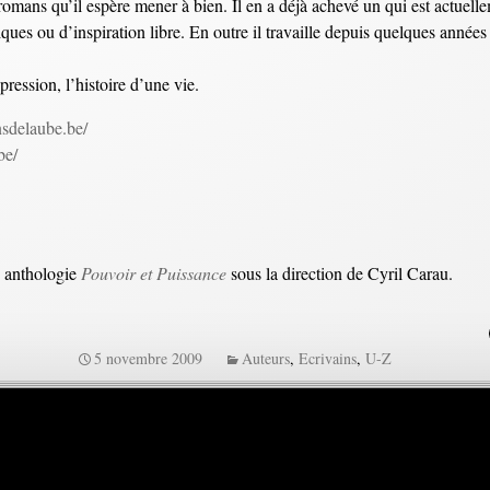
e romans qu’il espère mener à bien. Il en a déjà achevé un qui est actuell
ues ou d’inspiration libre. En outre il travaille depuis quelques années
xpression, l’histoire d’une vie.
sdelaube.be/
be/
, anthologie
Pouvoir et Puissance
sous la direction de Cyril Carau.
5 novembre 2009
Auteurs
,
Ecrivains
,
U-Z