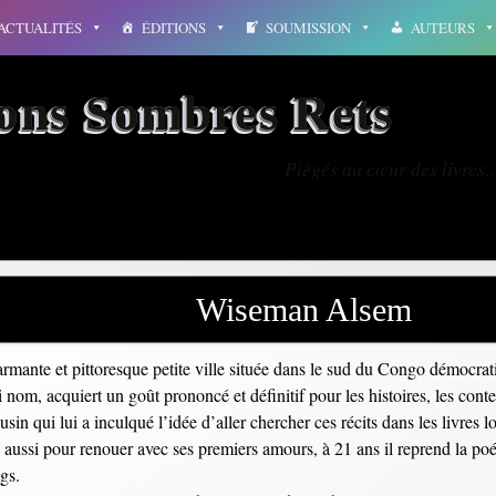
ACTUALITÉS
ÉDITIONS
SOUMISSION
AUTEURS
ions Sombres Rets
Piégés au cœur des livres
Wiseman Alsem
ante et pittoresque petite ville située dans le sud du Congo démocratiq
 acquiert un goût prononcé et définitif pour les histoires, les contes e
sin qui lui a inculqué l’idée d’aller chercher ces récits dans les livres lo
aussi pour renouer avec ses premiers amours, à 21 ans il reprend la poési
gs.