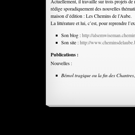
Actuellement, il travaille sur trois projets d
rédige sporadiquement des nouvelles thématiq
maison d’édition : Les Chemins de l’Aube.
La littérature et lui, c’est, pour reprendre l’e
Son blog :
http://alsemwiseman.chemin
Son site :
http://www.cheminsdelaube.
Publications :
Nouvelles :
Bémol tragique ou la fin des Chantres
Navigation