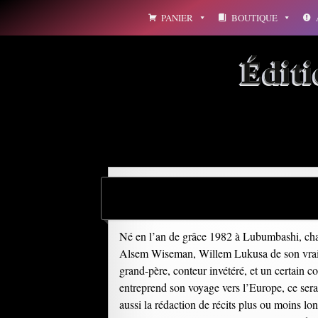
Aller
PANIER
BOUTIQUE
au
contenu
Édit
Né en l’an de grâce 1982 à Lubumbashi, charm
Alsem Wiseman, Willem Lukusa de son vrai nom,
grand-père, conteur invétéré, et un certain cou
entreprend son voyage vers l’Europe, ce sera 
aussi la rédaction de récits plus ou moins lon