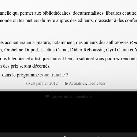
onnelle qui permet aux
bibliothécaires, documentalistes, libraires
et autre
 monde ou les métiers du livre auprès des éditeurs, d’assister à des confé
ts accueillera en signature, notamment, des auteurs des anthologies
Pou
in, Ombeline Duprat, Laetitia Carau, Didier Reboussin, Cyril Carau et
ons littéraires et artistiques auront lieu au salon et vous pourrez rencont
in des prix seront décernés.
lter dans le programme
zone franche 3
28 janvier 2012
Actualités
,
Dédicaces
Laisser un commentaire