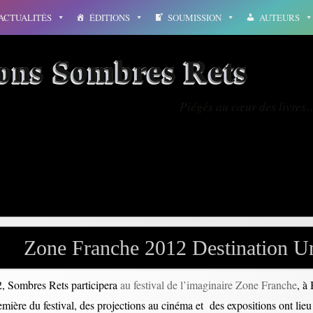
ACTUALITÉS
ÉDITIONS
SOUMISSION
AUTEURS
ions Sombres Rets
Piégés au cœur des livres
able-onde
Zone Franche 2012 Destination U
, Sombres Rets participera
au festival de l’imaginaire Zone Franche
, à
mière du festival, des projections au cinéma et des expositions ont lie