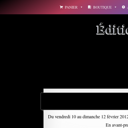
Aller
PANIER
BOUTIQUE
au
contenu
Édit
Archives par mot-clé : t
Du vendredi 10 au dimanche 12 février 2012
En avant-pre