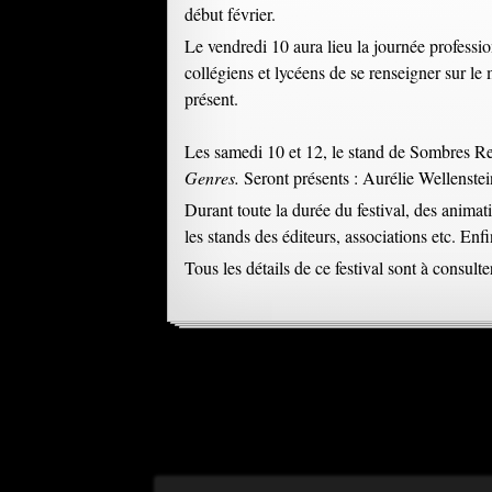
début février.
Le vendredi 10 aura lieu la journée professi
collégiens et lycéens de se renseigner sur le
présent.
Les samedi 10 et 12, le stand de Sombres Re
Genres.
Seront présents : Aurélie Wellenste
Durant toute la durée du festival, des animati
les stands des éditeurs, associations etc. Enf
Tous les détails de ce festival sont à consu