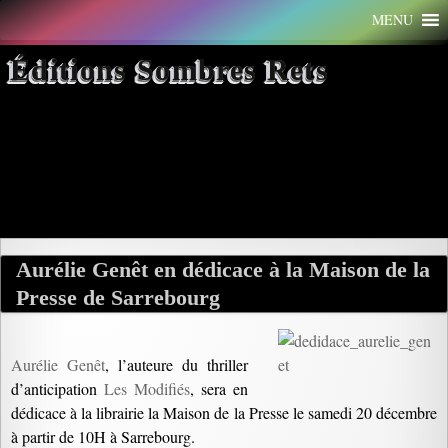
Aller
MENU
au
contenu
Éditions Sombres Rets
Archives par mot-clé :
Sarrebourg
Aurélie Genêt en dédicace à la Maison de la
Presse de Sarrebourg
Aurélie Genêt
, l’auteure du thriller
d’anticipation
Les Modifiés
, sera en
dédicace à la librairie la Maison de la Presse le samedi 20 décembre
à partir de 10H à Sarrebourg.