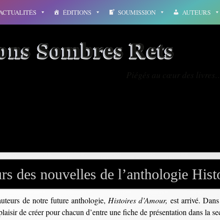
ACTUALITÉS
ÉDITIONS
SOUMISSION
AUTEURS
ions Sombres Rets
Piégés au cœur des livres
nom
rs des nouvelles de l’anthologie His
uteurs de notre future anthologie,
Histoires d’Amour,
est arrivé. Dans
laisir de créer pour chacun d’entre une fiche de présentation dans la se