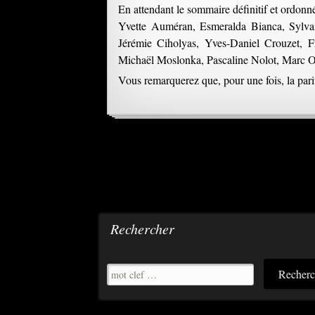
En attendant le sommaire définitif et ordonné
Yvette Auméran, Esmeralda Bianca, Sylva
Jérémie Ciholyas, Yves-Daniel Crouzet, Fr
Michaël Moslonka, Pascaline Nolot, Marc Or
Vous remarquerez que, pour une fois, la parit
Rechercher