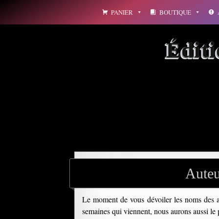
Aller
PANIER
BOUTIQUE
au
contenu
Édit
Archives par mot-clé : 
Auteu
Le moment de vous dévoiler les noms des a
semaines qui viennent, nous aurons aussi le p