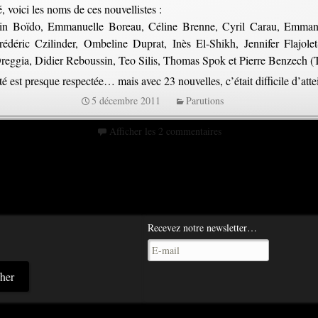
, voici les noms de ces nouvellistes :
in Boïdo, Emmanuelle Boreau, Céline Brenne, Cyril Carau, Emmanue
édéric Czilinder, Ombeline Duprat, Inès El-Shikh, Jennifer Flajole
eggia, Didier Reboussin, Teo Silis, Thomas Spok et Pierre Benzech (T
é est presque respectée… mais avec 23 nouvelles, c’était difficile d’attei
5 décembre 2011
Parutions
Afficher les 2 commentaires
Recevez notre newsletter…