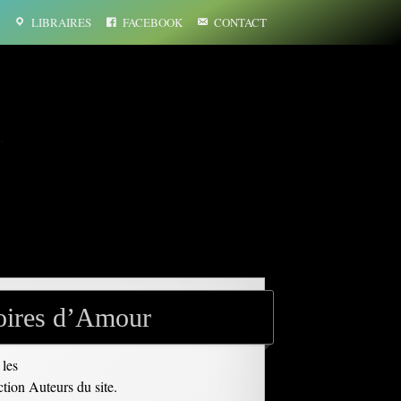
LIBRAIRES
FACEBOOK
CONTACT
…
toires d’Amour
 les
ction Auteurs du site.