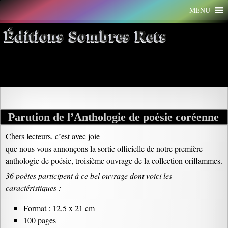
Aller
MENU
au
contenu
Éditions Sombres Rets
Archives par mot-clé : mystique
Parution de l’Anthologie de poésie coréenne
Chers lecteurs, c’est avec joie
que nous vous annonçons la sortie officielle de notre première
anthologie de poésie, troisième ouvrage de la collection oriflammes.
36 poètes participent à ce bel ouvrage dont voici les
caractéristiques :
Format : 12,5 x 21 cm
100 pages