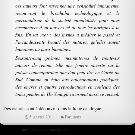
ces auteurs font rayonner une sensibilité immanente,
recouvrant le brouhaha technologique et le
mercantilisme de la société mondialisée pour nous
ensemencer d’un univers né de tous les horizons à la
fois. En un mot : des invites à méditer le passé et
l’incandescente beauté des natures, qu’elles soient
humaines ou para-humaines.
Soixante-cinq poèmes incantatoires de trente-six
auteurs de renom, telle une fenêtre ouverte sur la
poésie contemporaine que l’on peut lire en Corée du
Sud. Comme un écho aux hallucinations poétiques,
des encres et quatre reproductions en couleurs des
toiles peintes de Ho Younghwa ornent aussi ce recueil.
Des
extraits
sont à découvrir dans la fiche catalogue.
5 janvier 2011
Parutions
Laisser un commentaire