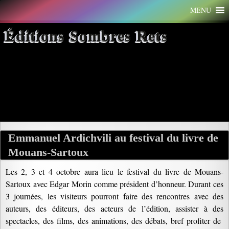
Aller
MENU
au
contenu
Éditions Sombres Rets
Archives par mot-clé : Mouans-
Sartoux
Emmanuel Ardichvili au festival du livre de
Mouans-Sartoux
Les 2, 3 et 4 octobre aura lieu le festival du livre de Mouans-
Sartoux avec Edgar Morin comme président d’honneur. Durant ces
3 journées, les visiteurs pourront faire des rencontres avec des
auteurs, des éditeurs, des acteurs de l’édition, assister à des
spectacles, des films, des animations, des débats, bref profiter de