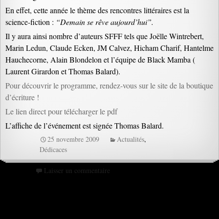
En effet, cette année le thème des rencontres littéraires est la
science-fiction :
“Demain se rêve aujourd’hui”.
Il y aura ainsi nombre d’auteurs SFFF tels que Joëlle Wintrebert,
Marin Ledun, Claude Ecken, JM Calvez, Hicham Charif, Hantelme
Hauchecorne, Alain Blondelon et l’équipe de Black Mamba (
Laurent Girardon et Thomas Balard).
Pour découvrir le programme, rendez-vous sur le site de la boutique
d’écriture !
Le lien direct pour télécharger le pdf
L’affiche de l’événement est signée Thomas Balard.
25 novembre 2009
Actualités
,
Dédicaces
Laisser un commentaire