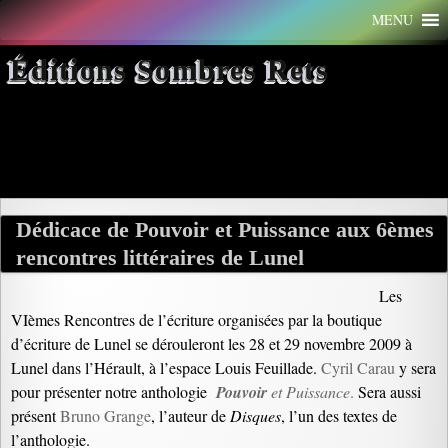
Aller
MENU
au
contenu
Éditions Sombres Rets
Archives par mot-clé : lunel
Dédicace de Pouvoir et Puissance aux 6èmes
rencontres littéraires de Lunel
Les
VIèmes Rencontres de l’écriture organisées par la boutique
d’écriture de Lunel se dérouleront les 28 et 29 novembre 2009 à
Lunel dans l’Hérault, à l’espace Louis Feuillade.
Cyril Carau
y sera
pour présenter notre anthologie
Pouvoir
et Puissance
.
Sera aussi
présent
Bruno Grange
, l’auteur de
Disques
, l’un des textes de
l’anthologie.