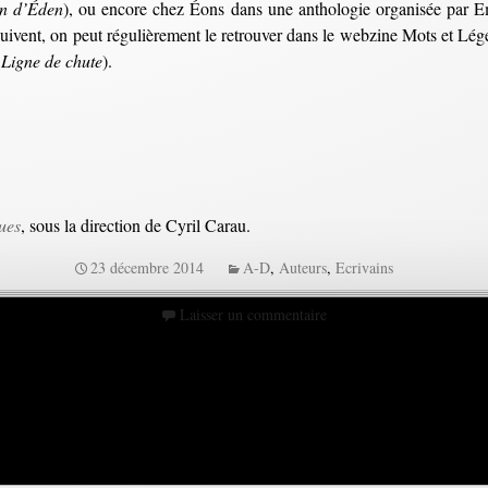
in d’Éden
), ou encore chez Éons dans une anthologie organisée par
suivent, on peut régulièrement le retrouver dans le webzine Mots et L
 Ligne de chute
).
ues
, sous la direction de Cyril Carau.
23 décembre 2014
A-D
,
Auteurs
,
Ecrivains
Laisser un commentaire