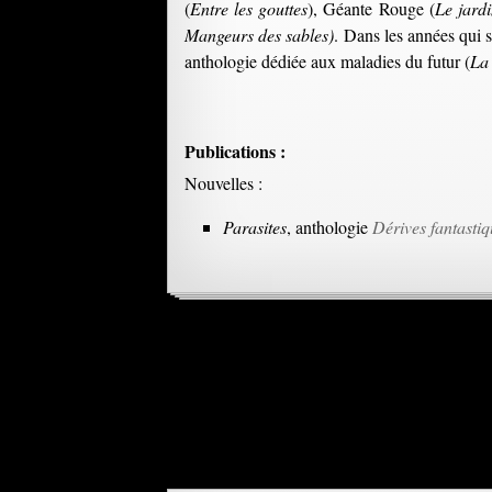
(
Entre les gouttes
), Géante Rouge (
Le jard
Mangeurs des sables)
. Dans les années qui 
anthologie dédiée aux maladies du futur (
La
Publications :
Nouvelles :
Parasites
, anthologie
Dérives fantastiq