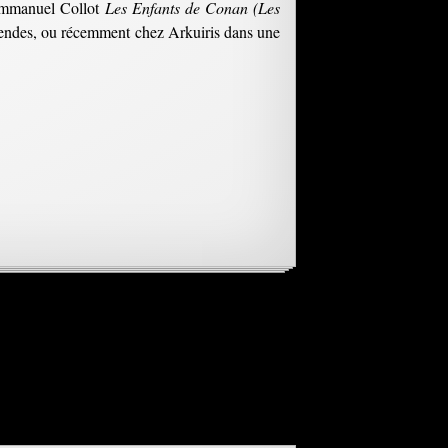
 Emmanuel Collot
Les Enfants de Conan (Les
égendes, ou récemment chez Arkuiris dans une