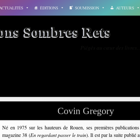
ACTUALITÉS
ÉDITIONS
SOUMISSION
AUTEURS
ions Sombres Rets
Piégés au cœur des livres
égendes
Covin Gregory
Né en 1975 sur les hauteurs de Rouen, ses premières publication
magazine 38 (
En regardant passer le train
). Il est par la suite publ