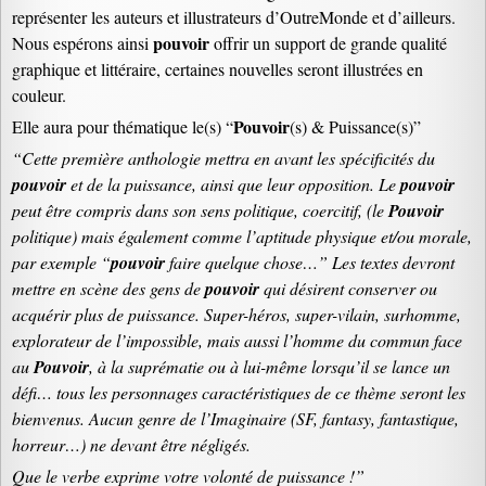
représenter les auteurs et illustrateurs d’OutreMonde et d’ailleurs.
pouvoir
Nous espérons ainsi
offrir un support de grande qualité
graphique et littéraire, certaines nouvelles seront illustrées en
couleur.
Pouvoir
Elle aura pour thématique le(s) “
(s) & Puissance(s)”
“Cette première anthologie mettra en avant les spécificités du
pouvoir
et de la puissance, ainsi que leur
opposition
. Le
pouvoir
peut être compris dans son sens politique, coercitif, (le
Pouvoir
politique) mais également comme l’aptitude physique et/ou morale,
par exemple “
pouvoir
faire quelque chose…” Les textes devront
mettre en scène des gens de
pouvoir
qui désirent conserver ou
acquérir plus de puissance. Super-héros, super-vilain, surhomme,
explorateur de l’impossible, mais aussi l’homme du commun face
au
Pouvoir
, à la suprématie ou à lui-même lorsqu’il se lance un
défi… tous les personnages caractéristiques de ce thème seront les
bienvenus. Aucun genre de l’Imaginaire (SF, fantasy, fantastique,
horreur…) ne devant être négligés.
Que le verbe exprime votre volonté de puissance !”