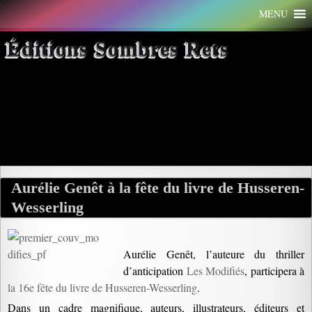
Aller
MENU
au
contenu
Éditions Sombres Rets
Archives par mot-clé :
Illustrateurs
Aurélie Genêt à la fête du livre de Husseren-
Wesserling
Aurélie Genêt, l’auteure du thriller
d’anticipation
Les Modifiés
, participera à
la 16e fête du livre de Husseren-Wesserling
.
Dans un cadre magnifique, auteurs, illustrateurs, éditeurs et