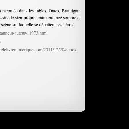
rs racontée dans les fables. Oates, Brautigan,
ssine le sien propre, entre enfance sombre et
a scène sur laquelle se débattent ses héros.
tanneur-auteur-11973.html
m
drelelivrenumerique.com/2011/12/20/ebook-