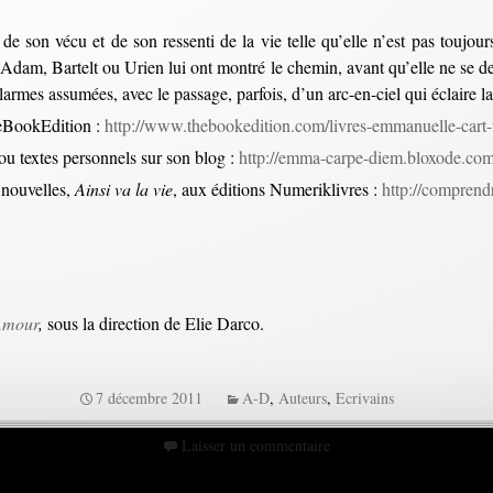
 de son vécu et de son ressenti de la vie telle qu’elle n’est pas toujou
 Adam, Bartelt ou Urien lui ont montré le chemin, avant qu’elle ne se de
t larmes assumées, avec le passage, parfois, d’un arc-en-ciel qui éclaire l
heBookEdition :
http://www.thebookedition.com/livres-emmanuelle-cart-
ou textes personnels sur son blog :
http://emma-carpe-diem.bloxode.co
 nouvelles,
Ainsi va la vie
, aux éditions Numeriklivres :
http://compren
’Amour
,
sous la direction de Elie Darco.
7 décembre 2011
A-D
,
Auteurs
,
Ecrivains
Laisser un commentaire