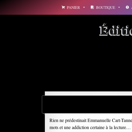
Aller
PANIER
BOUTIQUE
au
contenu
Édit
Archives par mot-clé : h
Rien ne prédestinait Emmanuelle Cart-Tanneu
mots et une addiction certaine à la lecture… C