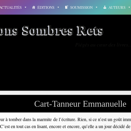
ACTUALITÉS
ÉDITIONS
SOUMISSION
AUTEURS
ions Sombres Rets
Piégés au cœur des livres
éros
Cart-Tanneur Emmanuelle
r à tomber dans la marmite de l’écriture. Rien, si ce n’est un goût im
’est en tout cas en lisant, encore et encore, qu’elle a un jour décidé de 