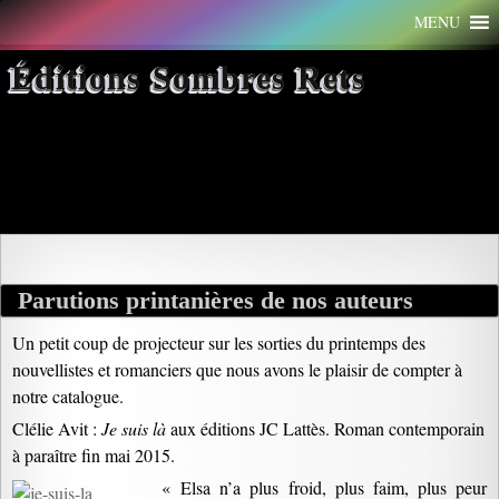
Aller
MENU
au
contenu
Éditions Sombres Rets
Archives par mot-clé :
gladiatrice
Parutions printanières de nos auteurs
Un petit coup de projecteur sur les sorties du printemps des
nouvellistes et romanciers que nous avons le plaisir de compter à
notre catalogue.
Clélie Avit :
Je suis là
aux éditions JC Lattès. Roman contemporain
à paraître fin mai 2015.
« Elsa n’a plus froid, plus faim, plus peur