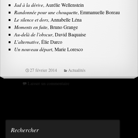
Jad à la dérive
, Aurélie Wellenstein
Randonnée pour une chouquette
, Emmanuelle Boreau
Le silence et dors
, Annabelle Léna
Moments en fuite
, Bruno Grange
Au-delà de l’obscur
, David Baquaise
L’alternative
, Élie Darco
Un nouveau départ
, Marie Loresco
27 février 2014
Actualités
Laisser un commentaire
Rechercher