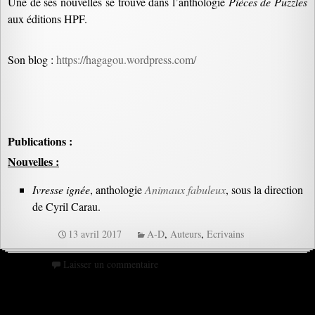
Une de ses nouvelles se trouve dans l’anthologie
Pièces de Puzzles
aux éditions HPF.
Son blog :
https://hagagou.wordpress.com/
Publications :
Nouvelles :
Ivresse ignée
, anthologie
Animaux fabuleux
, sous la direction
de Cyril Carau.
13 avril 2017
A-D
,
Auteurs
,
Ecrivains
Laisser un commentaire