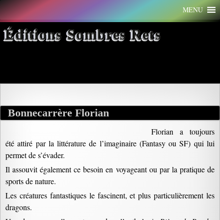
Aller
MENU
au
contenu
Éditions Sombres Rets
Archives par mot-clé : évasion
Bonnecarrère Florian
Florian a toujours
été attiré par la littérature de l’imaginaire (Fantasy ou SF) qui lui
permet de s’évader.
Il assouvit également ce besoin en voyageant ou par la pratique de
sports de nature.
Les créatures fantastiques le fascinent, et plus particulièrement les
dragons.