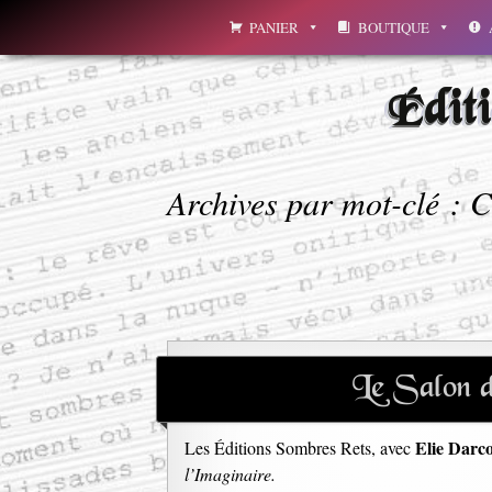
Aller
PANIER
BOUTIQUE
au
contenu
Édit
Archives par mot-clé : C
Le Salon d
Elie Darc
Les Éditions Sombres Rets, avec
l’Imaginaire.