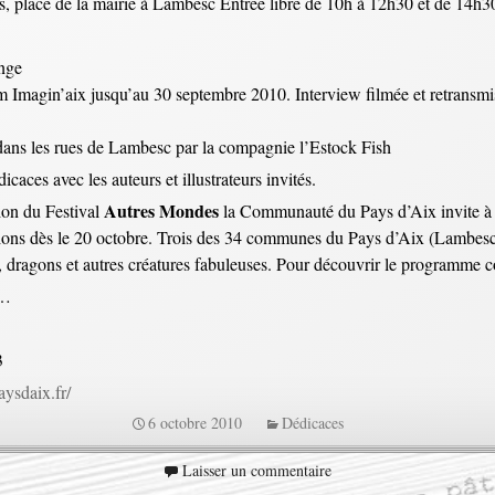
ns, place de la mairie à Lambesc Entrée libre de 10h à 12h30 et de 14h
Ange
 Imagin’aix jusqu’au 30 septembre 2010. Interview filmée et retransmise 
ans les rues de Lambesc par la compagnie l’Estock Fish
icaces avec les auteurs et illustrateurs invités.
Autres Mondes
ion du Festival
la Communauté du Pays d’Aix invite à dé
mations dès le 20 octobre. Trois des 34 communes du Pays d’Aix (Lambe
fées, dragons et autres créatures fabuleuses. Pour découvrir le programme
r…
3
aysdaix.fr/
6 octobre 2010
Dédicaces
Laisser un commentaire