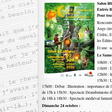
Salon lit
Entrée l
Pour tou
Rencontres
Ange (inv
Cédric, E
les Éditi
Et une se
Le Samed
10h00 : O
11h00 : D
12h00 : I
15h30 : 
17h00 : Débat : Illustration : importance de 
de 15h à 15h30 : Spectacle Déambulatoire d
de 18h à 18h30 : Spectacle médiéval fantasti
Dimanche 24 octobre :