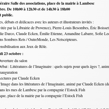
téraire Salle des associations, place de la mairie à Lambesc
ibre. De 10h00 à 12h30 et de 14h30 à 18h00
t public.
, débats et dédicaces avec les auteurs et illustrateurs invités :
itée par la Librairie de Provence), Pierre-Louis Besombes, Éric Boisset
lie Darco, Claude Ecken, Émilie Etienne, Amandine Labarre, Sofie Lee
ons Sombres Rets / OutreMonde, Les Netscripteurs.
nsibilisation aux Jeux de Rôle.
i 23 octobre :
uverture du salon
ébat : Littératures de l’Imaginaire : quels sujets pour quels âges ?, an
nauguration
Lectures par Claude Ecken
l’Image dans les littératures de l’Imaginaire, animé par Claude Ecken (d
ans les rues de Lambesc par la compagnie l’Estock Fish
que, place de la mairie par la compagnie l’Estock Fish