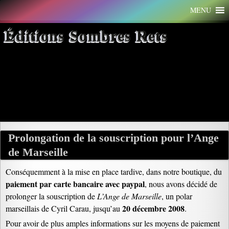
Aller
MENU
au
contenu
Éditions Sombres Rets
Archives par mot-clé : carte
bancaire
Prolongation de la souscription pour l’Ange
de Marseille
Conséquemment à la mise en place tardive, dans notre boutique, du
paiement par carte bancaire avec paypal
, nous avons décidé de
prolonger la souscription de
L’Ange de Marseille
, un polar
20 décembre 2008
marseillais de Cyril Carau, jusqu’au
.
Pour avoir de plus amples informations sur les moyens de paiement