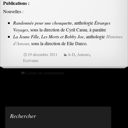
Publications :
Nouvelles :
Randonnée pour une chouquette
, anthologie
Étranges
Voyages
, sous la direction de Cyril Carau, à paraître
La Jeune Fille, Les Morts et Bobby Joe
, anthologie
Histoires
d’Amour
,
sous la direction de Elie Darco.
19 décembre 2011
A-D
,
Auteurs
,
Ecrivains
Laisser un commentaire
Rechercher