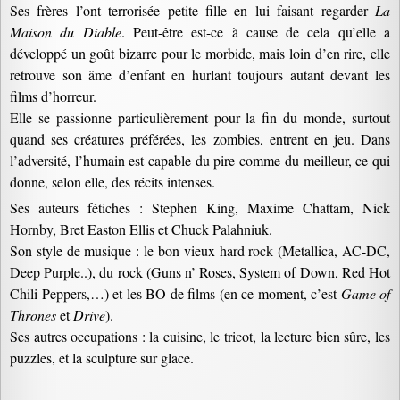
Ses frères l’ont terrorisée petite fille en lui faisant regarder
La
Maison du Diable
. Peut-être est-ce à cause de cela qu’elle a
développé un goût bizarre pour le morbide, mais loin d’en rire, elle
retrouve son âme d’enfant en hurlant toujours autant devant les
films d’horreur.
Elle se passionne particulièrement pour la fin du monde, surtout
quand ses créatures préférées, les zombies, entrent en jeu. Dans
l’adversité, l’humain est capable du pire comme du meilleur, ce qui
donne, selon elle, des récits intenses.
Ses auteurs fétiches : Stephen King, Maxime Chattam, Nick
Hornby, Bret Easton Ellis et Chuck Palahniuk.
Son style de musique : le bon vieux hard rock (Metallica, AC-DC,
Deep Purple..), du rock (Guns n’ Roses, System of Down, Red Hot
Chili Peppers,…) et les BO de films (en ce moment, c’est
Game of
Thrones
et
Drive
).
Ses autres occupations : la cuisine, le tricot, la lecture bien sûre, les
puzzles, et la sculpture sur glace.