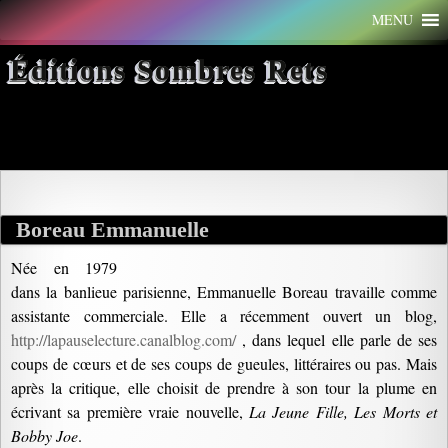
Aller
MENU
au
contenu
Éditions Sombres Rets
Archives par mot-clé : adversité
Boreau Emmanuelle
Née en 1979
dans la banlieue parisienne, Emmanuelle Boreau travaille comme
assistante commerciale. Elle a récemment ouvert un blog,
http://lapauselecture.canalblog.com/
, dans lequel elle parle de ses
coups de cœurs et de ses coups de gueules, littéraires ou pas. Mais
après la critique, elle choisit de prendre à son tour la plume en
écrivant sa première vraie nouvelle,
La Jeune Fille, Les Morts et
Bobby Joe
.