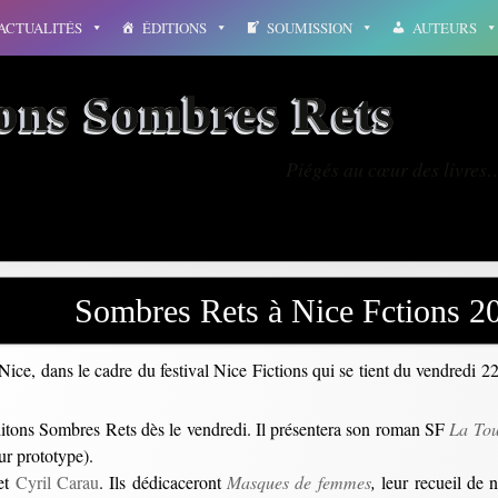
ACTUALITÉS
ÉDITIONS
SOUMISSION
AUTEURS
ions Sombres Rets
Piégés au cœur des livres
Sombres Rets à Nice Fctions 2
ice, dans le cadre du festival Nice Fictions qui se tient du vendredi 
ditons Sombres Rets dès le vendredi. Il présentera son roman SF
La To
ur prototype).
et
Cyril Carau
. Ils dédicaceront
Masques de femmes
,
leur recueil de n