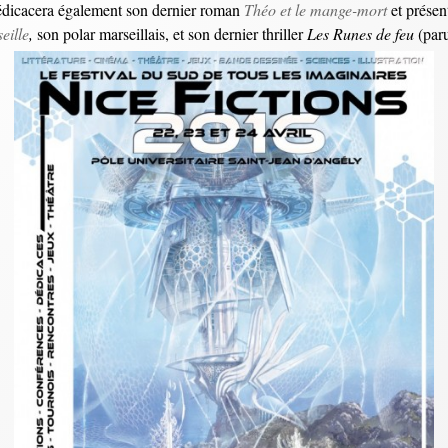
édicacera également son dernier roman
Théo et le mange-mort
et présen
eille
,
son polar marseillais, et son dernier thriller
Les Runes de feu
(paru