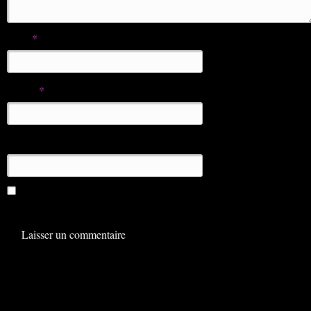
Nom
*
E-mail
*
Site web
Enregistrer mon nom, mon e-mail et mon site dans le
navigateur pour mon prochain commentaire.