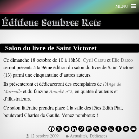
Aller
MENU
au
contenu
Éditions Sombres Rets
Salon du livre de Saint Victoret
Ce dimanche 18 octobre de 10 à 18h30,
Cyril Carau
et
Elie Darco
seront présents à la 9ème édition du salon du livre de Saint-Victoret
(13) parmi une cinquantaine d’autres auteurs.
Ils présenteront et dédicaceront des exemplaires de
l’Ange de
Marseille
et du fanzine
Ananké n°2
, en qualité d’auteurs et
d’illustrateurs.
Ce salon littéraire prendra place à la salle des fêtes Edith Piaf,
boulevard Charles de Gaulle. Venez nombreux !
12 octobre 2009
Actualités
,
Dédicaces