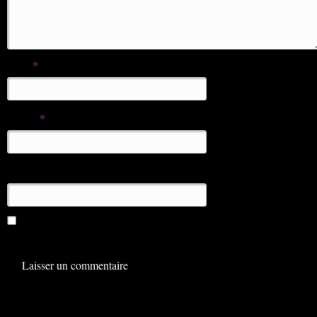
Nom
*
E-mail
*
Site web
Enregistrer mon nom, mon e-mail et mon site dans le
navigateur pour mon prochain commentaire.