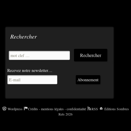
Navigation
des
articles
Rechercher
Recevez notre newsletter…
Abonnement
Wordpress
Crédits - mentions légales - confidentialité
RSS
Éditions Sombres
Rets 2026