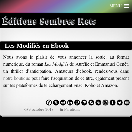
Aller
MENU
au
contenu
Éditions Sombres Rets
Les Modifiés en Ebook
Nous avons le plaisir de vous annoncer la sortie, au format
numérique, du roman
Les Modifiés
de Aurélie et Emmanuel Genêt,
un thriller d’anticipation. Amateurs d’ebook, rendez-vous dans
notre boutique
pour faire l’acquisition de ce titre, également présent
sur les plateformes de téléchargement Fnac, Kobo et Amazon.
9 octobre 2018
Parutions