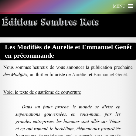
Aller
MENU
au
contenu
Éditions Sombres Rets
Les Modifiés de Aurélie et Emmanuel Genêt
en précommande
Nous sommes heureux de vous annoncer la publication prochaine
des Modifiés,
un thriller futuriste de
Aurélie
et
Emmanuel Genêt.
Voici le texte de quatrième de couverture
Dans un futur proche, le monde se divise en
supernations gouvernées, en sous-main, par les
grandes entreprises, les hommes sont allés sur Vénus
et en ont ramené le berkélium, élément aux propriétés
hautement énergétiques qui a permis une avancée