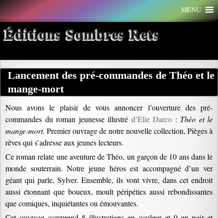
Aller
MENU
au
contenu
Éditions Sombres Rets
Lancement des pré-commandes de Théo et le
mange-mort
Nous avons le plaisir de vous annoncer l’ouverture des pré-
commandes du roman jeunesse illustré
d’Elie Darco
:
Théo et le
mange-mort.
Premier ouvrage de notre nouvelle collection, Pièges à
rêves qui s’adresse aux jeunes lecteurs.
Ce roman relate une aventure de Théo, un garçon de 10 ans dans le
monde souterrain. Notre jeune héros est accompagné d’un ver
géant qui parle, Sylver. Ensemble, ils vont vivre, dans cet endroit
aussi étonnant que boueux, moult péripéties aussi rebondissantes
que comiques, inquiétantes ou émouvantes.
Cet ouvrage comprend 8 illustrations en couleur et 9 en noir et