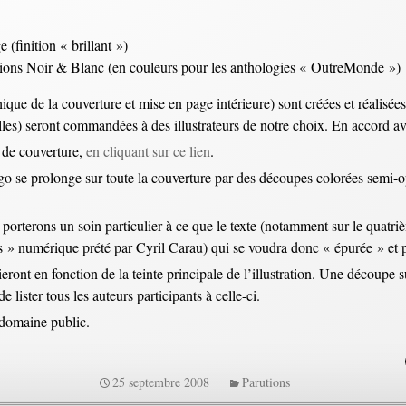
 (finition « brillant »)
trations Noir & Blanc (en couleurs pour les anthologies « OutreMonde »)
que de la couverture et mise en page intérieure) sont créées et réalisée
elles) seront commandées à des illustrateurs de notre choix. En accord a
 de couverture,
en cliquant sur ce lien
.
ogo se prolonge sur toute la couverture par des découpes colorées semi-
 porterons un soin particulier à ce que le texte (notamment sur le quatri
ivers » numérique prété par Cyril Carau) qui se voudra donc « épurée » et 
ront en fonction de la teinte principale de l’illustration. Une découpe 
 lister tous les auteurs participants à celle-ci.
 domaine public.
25 septembre 2008
Parutions