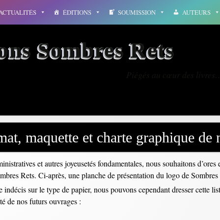
ACTUALITÉS
ÉDITIONS
SOUMISSION
AUTEURS
ions Sombres Rets
Piégés au cœur des livres
at, maquette et charte graphique de
nistratives et autres joyeusetés fondamentales, nous souhaitons d’ores 
Sombres Rets. Ci-après, une planche de présentation du logo de Sombres
 indécis sur le type de papier, nous pouvons cependant dresser cette list
té de nos futurs ouvrages :