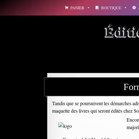
Aller
PANIER
BOUTIQUE
au
contenu
Édit
Form
Tandis que se poursuivent les démarches admi
maquette des livres qui seront édités chez 
Encore
majori