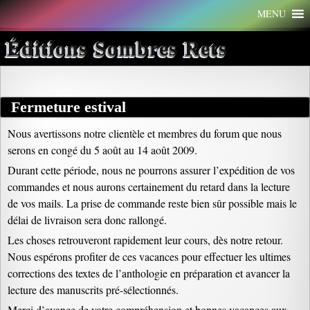
Aller
MENU
au
contenu
Éditions Sombres Rets
Fermeture estival
Nous avertissons notre clientèle et membres du forum que nous
serons en congé du 5 août au 14 août 2009.
Durant cette période, nous ne pourrons assurer l’expédition de vos
commandes et nous aurons certainement du retard dans la lecture
de vos mails. La prise de commande reste bien sûr possible mais le
délai de livraison sera donc rallongé.
Les choses retrouveront rapidement leur cours, dès notre retour.
Nous espérons profiter de ces vacances pour effectuer les ultimes
corrections des textes de l’anthologie en préparation et avancer la
lecture des manuscrits pré-sélectionnés.
Merci d’avance de votre compréhension et bonnes vacances aux