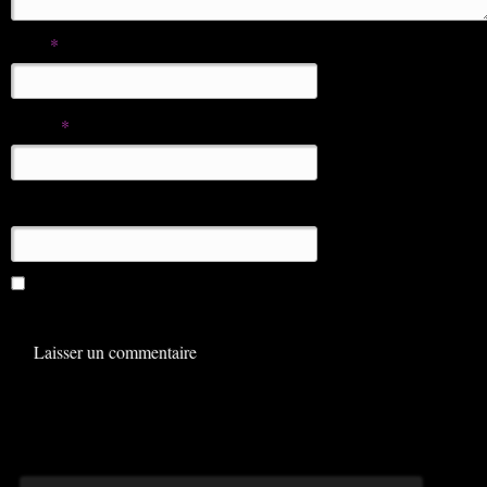
Nom
*
E-mail
*
Site web
Enregistrer mon nom, mon e-mail et mon site dans le
navigateur pour mon prochain commentaire.